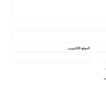
ر
ح
ل
ا
ت
الموقع الإلكتروني
ي.