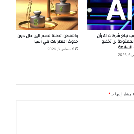
س
ف
ر
.
.
.
إدارة ترامب تبلغ شركات AI بأن
واشنطن: تدخلنا لدعم الين حال دون
ب
المفتوحة لن تخضع
حدوث اضطرابات في آسيا
ص
 السلامة
أغسطس 6, 2026
م
202
ة
خ
ا
ص
ة
ف
 مشار إليها بـ
*
ي
ع
ا
ل
م
ا
ل