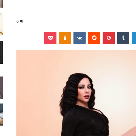
0
لينكدإن
‏Tumblr
بينتيريست
‏Reddit
‏VKontakte
Odnoklassniki
‫Pocket