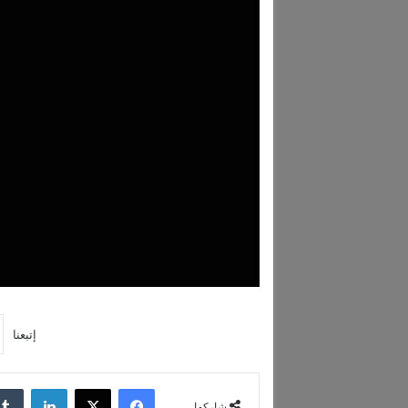
إتبعنا
فيسبوك
‫X
لينكدإن
شاركها