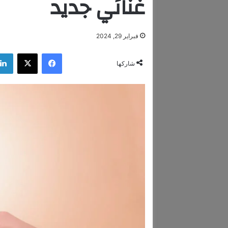
غنائي جديد
فبراير 29, 2024
فيسبوك
‫X
شاركها