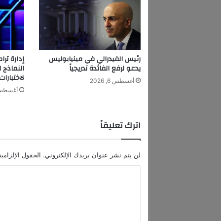
ص
ل
إ
ل
ى
ا
رئيس الفيدرالي في مينيابوليس
ل
يدعو لرفع الفائدة تدريجياً
النماذج 
ر
لاختبارات
أغسطس 6, 2026
ي
أغسطس 6, 6
ا
ض
ل
اترك تعليقاً
ل
م
ش
لن يتم نشر عنوان بريدك الإلكتروني.
الحقول الإلزامية
ا
ر
ا
ك
ل
ة
ف
ت
ي
ع
ا