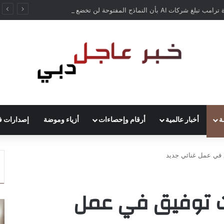
إدارة ترامب تبلغ شركات AI بأن النماذج المفتوحة لن تخضع لاختبارات السلامة
ة
أخبار عالمية
أرقام وإحصاءات
أزياء وموضة
إصدارات ف
ق في عمل غنائي جديد
نات توفيق في عمل