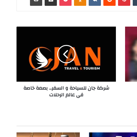
ش
ر
ك
ة
ج
ا
ن
ل
ل
شركة جان للسياحة و السفر... بصمة خاصة
س
في عالم الرحلات
ي
ا
ح
ة
و
ا
ل