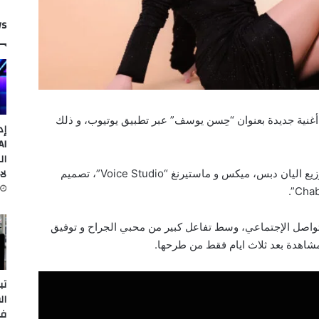
ws
 أغنية جديدة بعنوان “حِسن يوسف” عبر تطبيق يوتيوب، و ذلك
إد
ال
لا
“حِسن يوسف”، كلمات و ألحان خالد الجراح، توزيع اليان دبس، ميكس و ماستيرنغ “Voice Studio”، تصميم
التواصل الإجتماعي، وسط تفاعل كبير من محبي الجراح و توفيق
مشاهدة بعد ثلاث ايام فقط من طرحها.
تب
ال
في