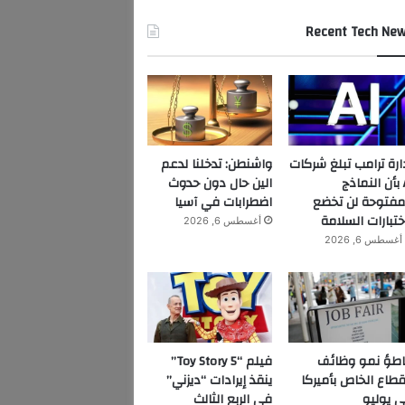
Recent Tech Ne
ارة ترامب تبلغ شركات
واشنطن: تدخلنا لدعم
AI بأن النماذج
الين حال دون حدوث
مفتوحة لن تخضع
اضطرابات في آسيا
ختبارات السلامة
أغسطس 6, 2026
أغسطس 6, 2026
اطؤ نمو وظائف
فيلم “Toy Story 5”
قطاع الخاص بأميركا
ينقذ إيرادات “ديزني”
 يوليو
في الربع الثالث