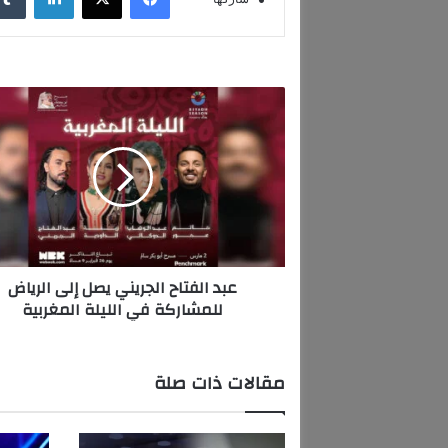
ع
ب
د
ا
ل
ف
ت
ا
ح
عبد الفتاح الجريني يصل إلى الرياض
ا
للمشاركة في الليلة المغربية
ل
ج
ر
ي
مقالات ذات صلة
ن
ي
ي