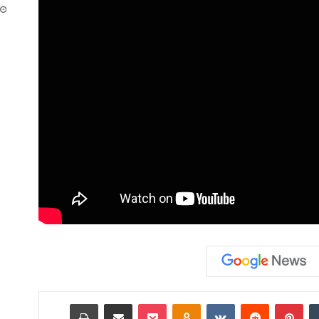
‏Tumblr
بينتيريست
‏Reddit
‏VKontakte
Odnoklassniki
‫Pocket
مشاركة عبر البريد
طباعة