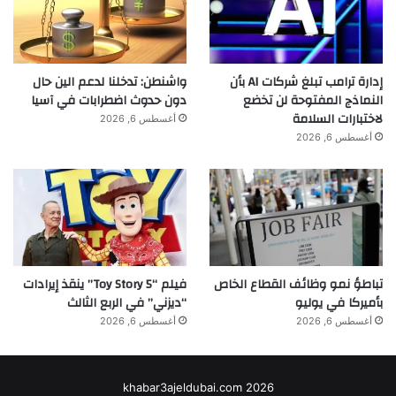
إدارة ترامب تبلغ شركات AI بأن
واشنطن: تدخلنا لدعم الين حال
النماذج المفتوحة لن تخضع
دون حدوث اضطرابات في آسيا
لاختبارات السلامة
أغسطس 6, 2026
أغسطس 6, 2026
تباطؤ نمو وظائف القطاع الخاص
فيلم “Toy Story 5” ينقذ إيرادات
بأميركا في يوليو
“ديزني” في الربع الثالث
أغسطس 6, 2026
أغسطس 6, 2026
khabar3ajeldubai.com 2026