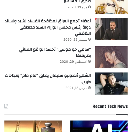
صديق المشاهير
مايو 19, 2020
أعضاء تجمع العراق لمكافحة الفساد نشيد ونساند
دولة رئيس مجلس الوزراء السيد مصطفى
الكاظمي
View this post on Instagram
سبتمبر 22, 2020
“سامي جو موسى” تجسد الواقع اللبناني
بطريقتها
أغسطس 29, 2020
الشهير أنطونيو سليمان يطلق “قام قام” ونجاحات
كبرى.
مارس 13, 2021
A post shared by Chef Mohamad J. Assoum
(@chefmohamadassoum)
Recent Tech News