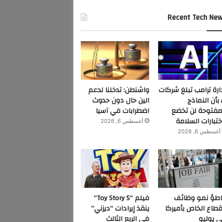
Recent Tech Ne
ارة ترامب تبلغ شركات
واشنطن: تدخلنا لدعم
AI بأن النماذج
الين حال دون حدوث
مفتوحة لن تخضع
اضطرابات في آسيا
ختبارات السلامة
أغسطس 6, 2026
أغسطس 6, 2026
اطؤ نمو وظائف
فيلم “Toy Story 5”
قطاع الخاص بأميركا
ينقذ إيرادات “ديزني”
 يوليو
في الربع الثالث