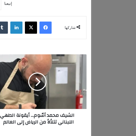
إتبعنا
فيسبوك
‫X
لينكدإن
شاركها
ا
ل
ش
ي
ف
م
ح
م
د
الشيف محمد أسّوم… أيقونة الطهي
أ
اللبناني تتلألأ من الرياض إلى العالم
سّ
و
م