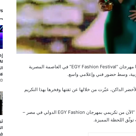
ws
إد
خَطفت الفنانة كاميليا ورد الأنظار خلال حضورها مهرجان “EGY Fashion Festival” في العاصمة المصرية
ال
لا
عربية، وسط حضور فني وإعلامي واسع.
الأخضر الداكن، عبّرت من خلالها عن ثقتها وفخرها بهذا التكريم
وعبّرت عبر حسابها الرسمي عن سعادتها قائلة: “الآن من تكريمي بمهرجان EGY Fashion الدولي في مصر –
توثّق اللحظة المميزة.
تب
ال
في