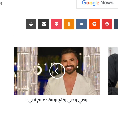
‏Tumblr
بينتيريست
‏Reddit
‏VKontakte
Odnoklassniki
‫Pocket
مشاركة عبر البريد
طباعة
ر
ا
م
ي
ر
ا
ض
ي
ي
رامي راضي يفتح بوابة "عالم تاني"
ف
ت
ح
ب