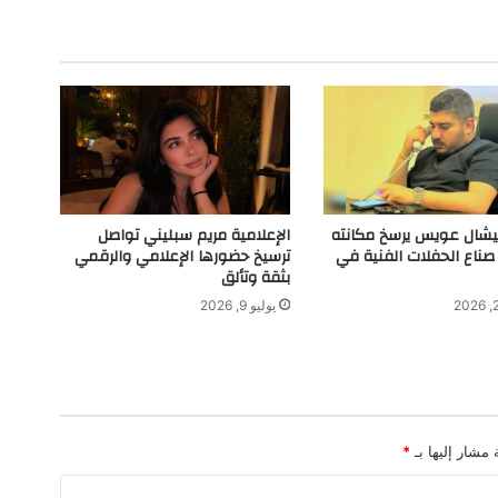
و
ا
ب
ة
"
ع
ا
ل
م
ت
ميشال عويس يرسخ مكانته
الإعلامية مريم سبليني تواصل
ا
 صناع الحفلات الفنية في
ترسيخ حضورها الإعلامي والرقمي
ن
بثقة وتألق
ي
يوليو 9, 2026
"
 مشار إليها بـ
*