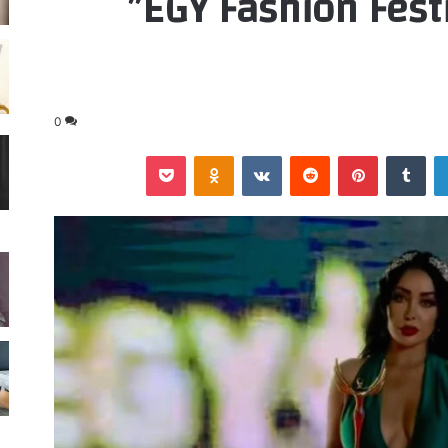
في مهرجان “EGY Fashion Festival”
0
لينكدإن
‏Tumblr
بينتيريست
‏Reddit
‏VKontakte
Odnoklassniki
‫Pocket