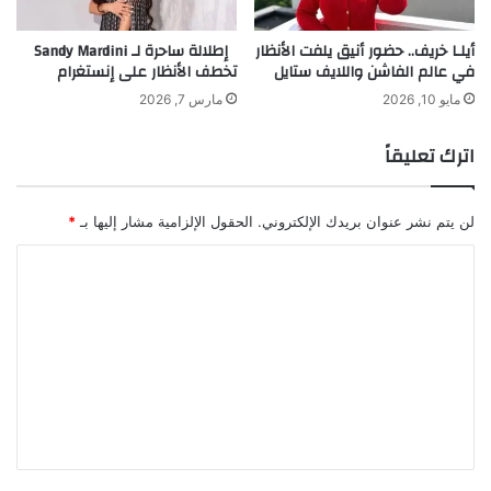
أ
Y
م
e
أيلـا خريف.. حضور أنيق يلفت الأنظار
إطلالة ساحرة لـ Sandy Mardini
ل
a
في عالم الفاشن واللايف ستايل
تخطف الأنظار على إنستغرام
ا
r
ك
s
مايو 10, 2026
مارس 7, 2026
و
o
ا
f
اترك تعليقاً
ل
T
ت
a
س
i
لن يتم نشر عنوان بريدك الإلكتروني.
الحقول الإلزامية مشار إليها بـ
*
و
l
ي
o
ا
ق
r
ل
ا
i
ل
n
ت
ع
g
ع
ق
E
ل
ا
x
ر
c
ي
ي
e
View this post on Instagram
ق
l
l
*