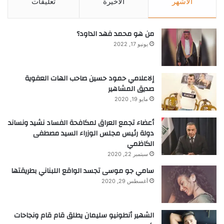
الأشهر
الأخيرة
تعليقات
من هو محمد فهد الداود؟
khabar3ajeldubai.com — خبير الشعر أحمد سليمان يزور
يونيو 17, 2022
صالون شادن بمدينة حائل إطلاق منتج أوكسي موس في أكبر
مركز تجميل بالمنطقة
إلاعلامي حمود حسين صاحب الهات العفوية
صديق المشاهير
مايو 19, 2020
أحمد
الشعر
خبير
سليمان
يزور
أعضاء تجمع العراق لمكافحة الفساد نشيد ونساند
دولة رئيس مجلس الوزراء السيد مصطفى
الكاظمي
سبتمبر 22, 2020
سامي جو موسى تجسد الواقع اللبناني بطريقتها
أغسطس 29, 2020
الشهير أنطونيو سليمان يطلق قام قام ونجاحات