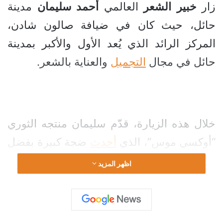
زار
خبير
الشعر
العالمي
أحمد
سليمان
مدينة
حائل، حيث كان في ضيافة صالون شادن،
المركز الرائد الذي يُعد الأول والأكبر بمدينة
حائل في مجال
التجميل
والعناية بالشعر.
خلال هذه الزيارة، قدّم سليمان منتجه الثوري
“أوكسي موس”، الذي
أحدث
ضجة كبيرة بفضل
نتائجه المميزة:
اظهر المزيد
تعزيز إنبات الشعر.