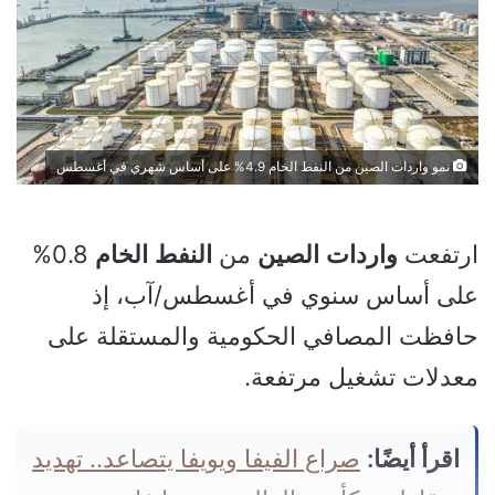
نمو واردات الصين من النفط الخام 4.9% على أساس شهري في أغسطس
ارتفعت
واردات
الصين
من
النفط
الخام
0.8%
على أساس سنوي في أغسطس/آب، إذ
حافظت المصافي الحكومية والمستقلة على
معدلات تشغيل مرتفعة.
اقرأ أيضًا:
صراع الفيفا ويويفا يتصاعد.. تهديد