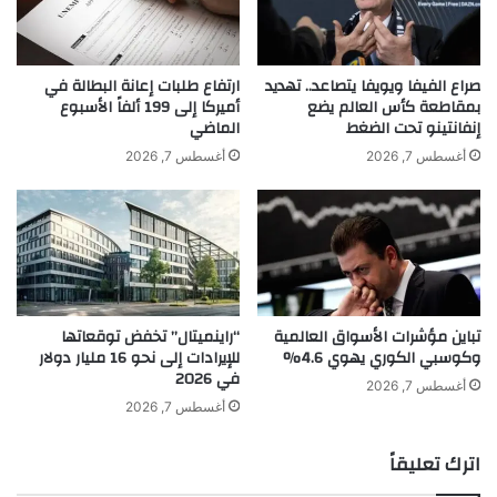
ع
ن
ق
ي
و
خ
ب
ل
صراع الفيفا ويويفا يتصاعد.. تهديد
ارتفاع طلبات إعانة البطالة في
ا
بمقاطعة كأس العالم يضع
أميركا إلى 199 ألفاً الأسبوع
ا
إنفانتينو تحت الضغط
الماضي
ت
ل
ج
ا
أغسطس 7, 2026
أغسطس 7, 2026
د
khabar3ajeldubai.com — نمو واردات الصين من النفط
ل
ي
ر
الخام 4.9% على أساس شهري في أغسطس
د
ب
ة
ع
ع
ا
ل
ل
الخام
الصين
النفط
نمو
واردات
ى
ث
تباين مؤشرات الأسواق العالمية
“راينميتال” تخفض توقعاتها
ر
ا
وكوسبي الكوري يهوي 4.6%
للإيرادات إلى نحو 16 مليار دولار
و
ن
في 2026
س
ي
أغسطس 7, 2026
ي
م
أغسطس 7, 2026
ا
ت
ج
اترك تعليقاً
ا