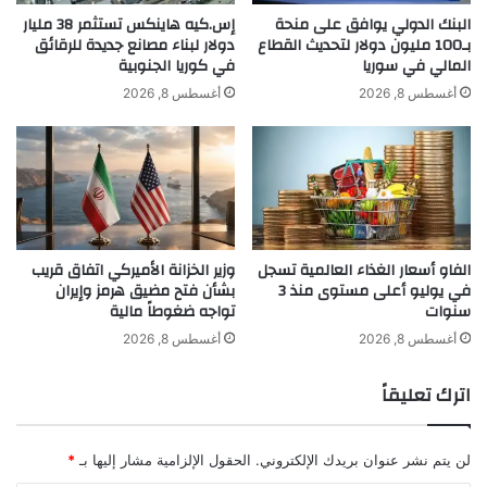
ع
أ
البنك الدولي يوافق على منحة
إس.كيه هاينكس تستثمر 38 مليار
و
بـ100 مليون دولار لتحديث القطاع
دولار لبناء مصانع جديدة للرقائق
ل
المالي في سوريا
في كوريا الجنوبية
ا
ف
اقرأ أيضًا:
جمعيات صناعة الشحن العالمية
ئ
و
أغسطس 8, 2026
أغسطس 8, 2026
د
ظ
تدعو لرفض فرض رسوم عبور على
ا
ي
ل
ف
المضايق
س
ة
ن
خ
د
ل
هذا يجعله أنحف بحوالي 0.08 بوصة (أو أكثر
ا
ا
الفاو أسعار الغذاء العالمية تسجل
وزير الخزانة الأميركي اتفاق قريب
ت
ل
بقليل من 2 ملم) من هواتف آيفون الحالية،
في يوليو أعلى مستوى منذ 3
بشأن فتح مضيق هرمز وإيران
أ
سنوات
تواجه ضغوطاً مالية
غ
وأرق من هاتف “سامسونغ” غالاكسي إس 25
س
أغسطس 8, 2026
أغسطس 8, 2026
إيدج بسمك 5.8 ملم.
ط
س
اترك تعليقاً
لن يتم نشر عنوان بريدك الإلكتروني.
الحقول الإلزامية مشار إليها بـ
*