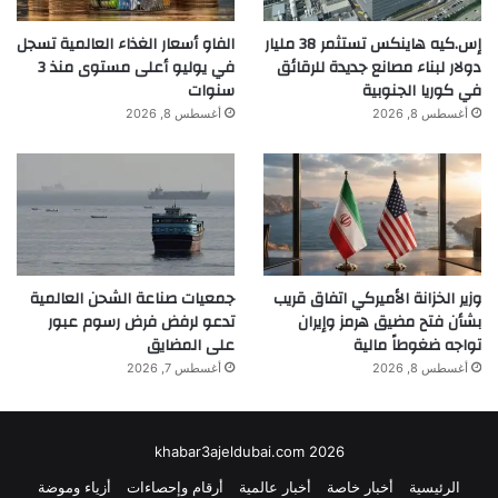
للكاميرا الأساسية و12 ميغابيكسل تليفوتو، و18
إس.كيه هاينكس تستثمر 38 مليار
الفاو أسعار الغذاء العالمية تسجل
ميغابيسكل سيلفي كاميرا.
دولار لبناء مصانع جديدة للرقائق
في يوليو أعلى مستوى منذ 3
في كوريا الجنوبية
سنوات
أغسطس 8, 2026
أغسطس 8, 2026
ودعمت “أبل” كاميرا الهاتف بميزة جديدة كلياً
وهي Center Stage Camera، وهي ميزة
جديدة للحفاظ على استقرار الكاميرا أثناء
وزير الخزانة الأميركي اتفاق قريب
جمعيات صناعة الشحن العالمية
تصوير الفيديو.
بشأن فتح مضيق هرمز وإيران
تدعو لرفض فرض رسوم عبور
تواجه ضغوطاً مالية
على المضايق
أغسطس 8, 2026
أغسطس 7, 2026
khabar3ajeldubai.com 2026
سيتاح الهاتف بدون مكان للشريحة وسيدعم
الرئيسية
أخبار خاصة
أخبار عالمية
أرقام وإحصاءات
أزياء وموضة