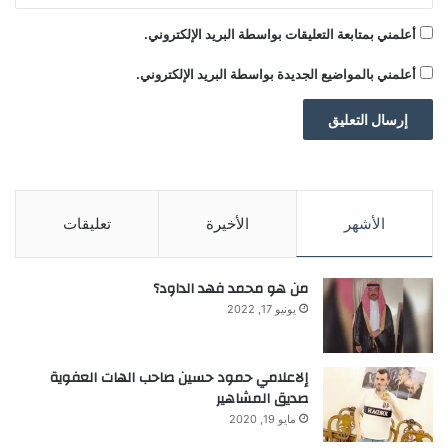
999 دولارا.
أعلمني بمتابعة التعليقات بواسطة البريد الإلكتروني.
أعلمني بالمواضيع الجديدة بواسطة البريد الإلكتروني.
ونرصد في هذه السطور أبرز مواصفات آيفون
“أبل” النحيف: آيفون 17 إير:يأتي الجهاز بسمك
الأشهر
الأخيرة
تعليقات
5.6 ملم، وشاشة بتحديث 120 هرتز وسطوع
3000 شمعة.
من هو محمد فهد الداود؟
يونيو 17, 2022
إلاعلامي حمود حسين صاحب الهات العفوية
يأتي تصميم آيفون 17 إير بهيكل من التيتانيوم
صديق المشاهير
مايو 19, 2020
ما يمنجه متانة وخفة وزن في الوقت نفسه.