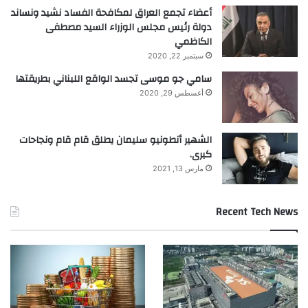
أعضاء تجمع العراق لمكافحة الفساد نشيد ونساند
دولة رئيس مجلس الوزراء السيد مصطفى
اقرأ أيضًا:
ألمانيا تدرس رفع حظر قيادة
الكاظمي
سبتمبر 22, 2020
الشاحنات في العطلات بسبب انخفاض
سامي جو موسى تجسد الواقع اللبناني بطريقتها
منسوب الراين
أغسطس 29, 2020
الشهير أنطونيو سليمان يطلق قام قام ونجاحات
كبرى.
مارس 13, 2021
تم دعم الهاتف بمعالج A19 pro، وشريحة N1
Chip wi fi 7، وموديم Apple modem C1X.
Recent Tech News
كاميرا آيفون 17 إير تأتي بدقة 48 ميغابيكسل