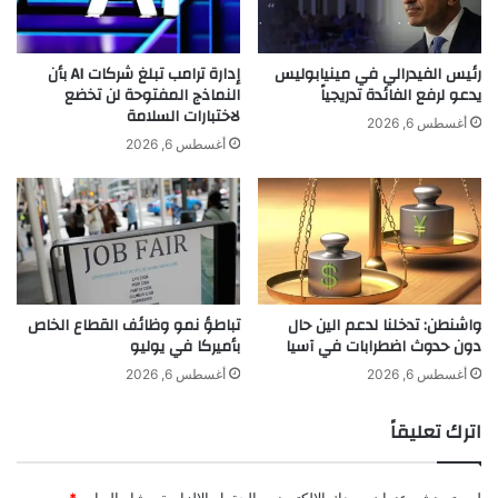
ى
ا
ا
ت
ل
ه
رئيس الفيدرالي في مينيابوليس
إدارة ترامب تبلغ شركات AI بأن
إ
ل
يدعو لرفع الفائدة تدريجياً
النماذج المفتوحة لن تخضع
ط
لاختبارات السلامة
م
أغسطس 6, 2026
ل
ؤ
أغسطس 6, 2026
ا
ش
ق
ر
.
"
.
س
آ
ت
ي
ا
ف
ن
واشنطن: تدخلنا لدعم الين حال
تباطؤ نمو وظائف القطاع الخاص
و
د
دون حدوث اضطرابات في آسيا
بأميركا في يوليو
ن
ر
1
د
أغسطس 6, 2026
أغسطس 6, 2026
7
آ
إ
ن
اترك تعليقاً
ي
د
ر
ب
و
لن يتم نشر عنوان بريدك الإلكتروني.
الحقول الإلزامية مشار إليها بـ
*