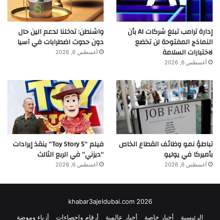
إدارة ترامب تبلغ شركات AI بأن
واشنطن: تدخلنا لدعم الين حال
النماذج المفتوحة لن تخضع
دون حدوث اضطرابات في آسيا
لاختبارات السلامة
أغسطس 6, 2026
أغسطس 6, 2026
تباطؤ نمو وظائف القطاع الخاص
فيلم “Toy Story 5” ينقذ إيرادات
بأميركا في يوليو
“ديزني” في الربع الثالث
أغسطس 6, 2026
أغسطس 6, 2026
khabar3ajeldubai.com 2026
الرئيسية
أخبار خاصة
أخبار عالمية
أرقام وإحصاءات
أزياء وموضة