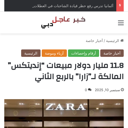
ألمانيا تدرس رفع حظر قيادة الشاحنات في العطلات بسبب انخفاض منسوب الراين
القائمة
الرئيسية
/
أخبار خاصة
أخبار خاصة
أرقام وإحصاءات
أزياء وموضة
الرئيسية
11.8 مليار دولار مبيعات “إنديتكس”
المالكة لـ”زارا” بالربع الثاني
سبتمبر 10, 2025
0