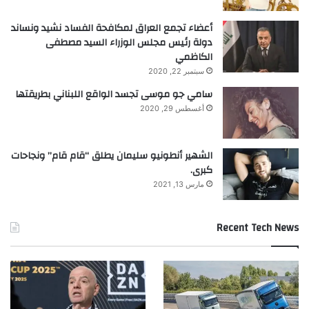
khabar3ajeldubai.com — 11.8 مليار دولار مبيعات
أعضاء تجمع العراق لمكافحة الفساد نشيد ونساند
“إنديتكس” المالكة لـ”زارا” بالربع الثاني
دولة رئيس مجلس الوزراء السيد مصطفى
الكاظمي
سبتمبر 22, 2020
سامي جو موسى تجسد الواقع اللبناني بطريقتها
أغسطس 29, 2020
الشهير أنطونيو سليمان يطلق “قام قام” ونجاحات
كبرى.
مارس 13, 2021
Recent Tech News