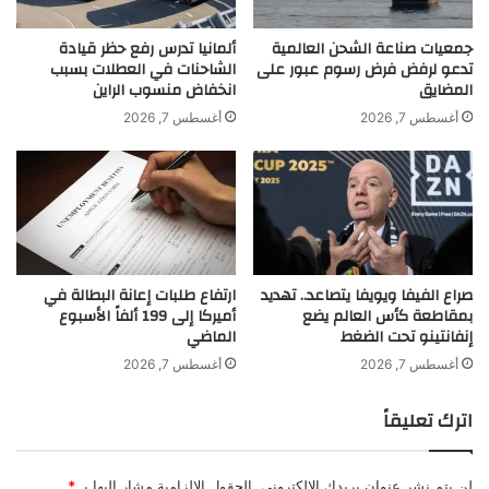
تفرض الولايات المتحدة رسومًا جمركية على
ل
ط
ك
ا
جمعيات صناعة الشحن العالمية
ألمانيا تدرس رفع حظر قيادة
أغلب سلع دول الاتحاد الأوروبي بنسبة 15%،
ة
ر
تدعو لرفض فرض رسوم عبور على
الشاحنات في العطلات بسبب
المضايق
انخفاض منسوب الراين
ل
ا
وفق وكالة “رويترز”.
ـ
ت
أغسطس 7, 2026
أغسطس 7, 2026
ز
ا
ا
ل
ر
س
ا
ي
ب
ا
ا
ر
ل
ا
صراع الفيفا ويويفا يتصاعد.. تهديد
ارتفاع طلبات إعانة البطالة في
ر
ت
بمقاطعة كأس العالم يضع
أميركا إلى 199 ألفاً الأسبوع
ب
ف
إنفانتينو تحت الضغط
الماضي
ع
ي
ا
م
أغسطس 7, 2026
أغسطس 7, 2026
ل
ص
ث
ر
اترك تعليقاً
ا
ب
khabar3ajeldubai.com — أفضل ما يمكن.. أوروبا تدافع عن
ن
ا
اتفاقها التجاري مع أميركا
ي
س
لن يتم نشر عنوان بريدك الإلكتروني.
الحقول الإلزامية مشار إليها بـ
*