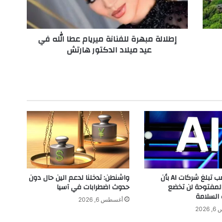
م
ب
ه
إطلالة مبهرة للفنانة ميريام عطا الله في
ر
عيد ميلاد الدكتور هارتش
ة
ل
ل
ف
ن
ا
ن
ة
م
ي
ر
ي
ا
إدارة ترامب تبلغ شركات AI بأن
واشنطن: تدخلنا لدعم الين حال دون
م
المفتوحة لن تخضع
حدوث اضطرابات في آسيا
ع
 السلامة
أغسطس 6, 2026
ط
202
ا