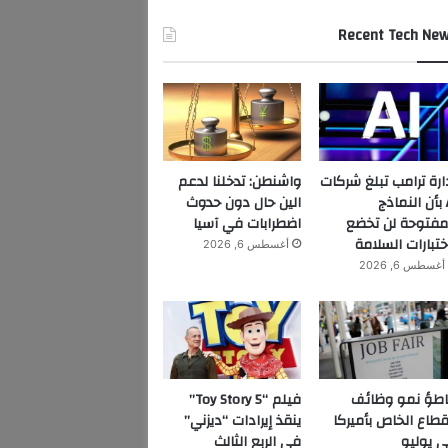
Recent Tech Ne
ارة ترامب تبلغ شركات
واشنطن: تدخلنا لدعم
AI بأن النماذج
الين حال دون حدوث
مفتوحة لن تخضع
اضطرابات في آسيا
ختبارات السلامة
أغسطس 6, 2026
أغسطس 6, 2026
اطؤ نمو وظائف
فيلم “Toy Story 5”
قطاع الخاص بأميركا
ينقذ إيرادات “ديزني”
 يوليو
في الربع الثالث