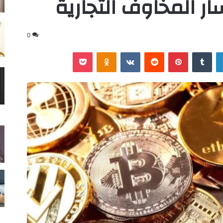
ر المخاوف التجارية
0
لينكدإن
‏Tumblr
بينتيريست
‏Reddit
‏VKontakte
Odnoklassniki
‫Pocket