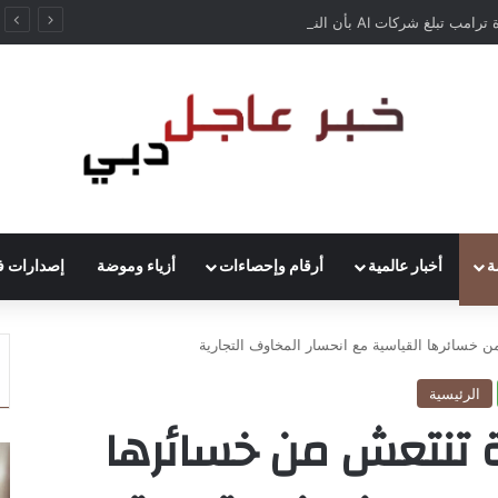
إدارة ترامب تبلغ شركات AI بأن النماذج المفتوحة لن تخضع لاختبارات السلامة
ة
أخبار عالمية
أرقام وإحصاءات
أزياء وموضة
إصدارات ف
 خسائرها القياسية مع انحسار المخاوف التجارية
الرئيسية
 تنتعش من خسائرها