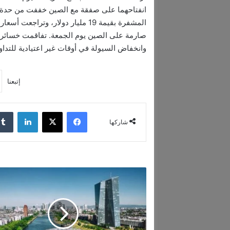
انفتاحهما على صفقة مع الصين خففت من حدة الت
المشفرة بقيمة 19 مليار دولار، و
صارمة على الصين يوم الجمعة. تفاقمت خسائر المت
وانخفاض السيولة في أوقات غير اعتيادية للتداول
إتبعنا
فيسبوك
‫X
لينكدإن
شاركها
ا
ر
ت
ف
ا
ع