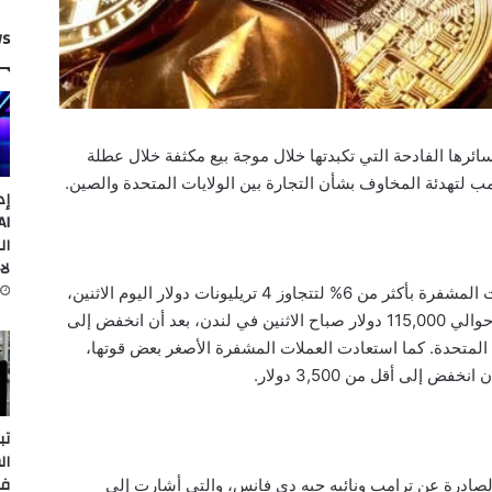
ws
رها الفادحة التي تكبدتها خلال موجة بيع مكثفة خلال عطلة
ب لتهدئة المخاوف بشأن التجارة بين الولايات المتحدة والصين.
إد
ال
لا
ارتفعت القيمة السوقية الإجمالية لجميع العملات المشفرة بأكثر من 6% لتتجاوز 4 تريليونات دولار اليوم الاثنين،
وفقاً لبيانات “CoinGecko”. وبلغ سعر بيتكوين حوالي 115,000 دولار صباح الاثنين في لندن، بعد أن انخفض إلى
ي الولايات المتحدة. كما استعادت العملات المشفرة الأصغر بعض قوتها،
تب
ال
في
صادرة عن ترامب ونائبه جيه دي فانس، والتي أشارت إلى