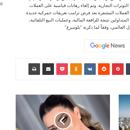
وترات التجارية. وتم إلغاء رهانات قياسية على العملات
تراجعت أسعار العملات المشفرة بعد فرض ترامب تعريفات جمركية جديدة
داولين نتيجة للرافعة المالية، وعمليات البيع التلقائية،
 العالمي، وفقاً لما ذكرته “بلومبرغ”
‏Tumblr
بينتيريست
‏Reddit
‏VKontakte
Odnoklassniki
‫Pocket
مشاركة عبر البريد
طباعة
إ
ط
ل
ا
ل
ة