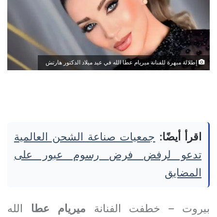
إطلالة مبهرة للفنانة ميريام عطا الله في عيد ميلاد الدكتور هارتش
اقرأ أيضًا:
جمعيات صناعة الشحن العالمية
تدعو لرفض فرض رسوم عبور على
المضايق
بيروت – خطفت الفنانة
ميريام
عطا
الله