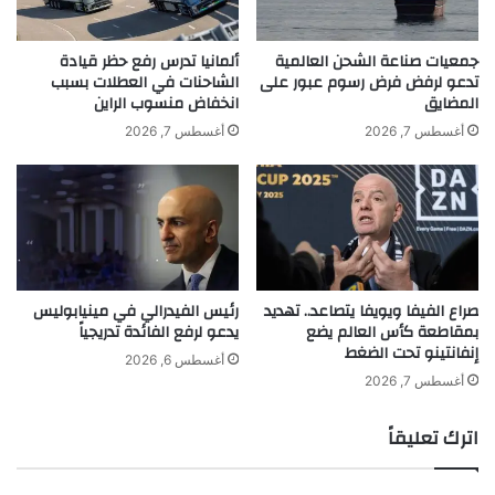
ق
ل
ي
ج
ا
م
جمعيات صناعة الشحن العالمية
ألمانيا تدرس رفع حظر قيادة
س
تدعو لرفض فرض رسوم عبور على
الشاحنات في العطلات بسبب
ا
المضايق
انخفاض منسوب الراين
ي
ل
ة
ا
أغسطس 7, 2026
أغسطس 7, 2026
م
ل
ع
ح
ا
ق
ن
ي
ح
ق
س
ي
ا
ي
صراع الفيفا ويويفا يتصاعد.. تهديد
رئيس الفيدرالي في مينيابوليس
ر
ب
بمقاطعة كأس العالم يضع
يدعو لرفع الفائدة تدريجياً
ا
د
إنفانتينو تحت الضغط
khabar3ajeldubai.com — إطلالة مبهرة للفنانة ميريام عطا
ل
أ
أغسطس 6, 2026
الله في عيد ميلاد الدكتور هارتش
م
م
أغسطس 7, 2026
خ
ن
ا
ا
اترك تعليقاً
و
ل
إطلالة
عطا
للفنانة
مبهرة
ف
و
ا