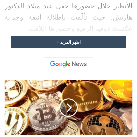
الأنظار خلال حضورها حفل عيد ميلاد الدكتور
هارتش، حيث تألّقت بإطلالة أنيقة وجذابة
عكست ذوقها الرفيع وحضورها اللافت.
اظهر المزيد
وقد شاركت ميريام الأجواء الاحتفالية وسط
مجموعة من الأصدقاء والوجوه المعروفة، حيث
ساد الحفل أجواء من الفرح والرقي.
ا
ل
اقرأ أيضًا:
ألمانيا تدرس رفع حظر قيادة
ع
الشاحنات في العطلات بسبب انخفاض
م
ل
منسوب الراين
ا
ت
ا
ل