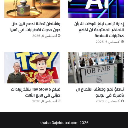
دمج SEL ليس مجرد اتجاه، بل تحول حقيقي.
بدمج التفوق الأكاديمي مع الذكاء العاطفي، يتم
إدارة ترامب تبلغ شركات AI بأن
واشنطن تدخلنا لدعم الين حال
النماذج المفتوحة لن تخضع
دون حدوث اضطرابات في آسيا
إعداد الطلاب ليصبحوا متعلمين متكيفين،
لاختبارات السلامة
أغسطس 6, 2026
متعاطفين، ومرنين قادرين على مواجهة
أغسطس 6, 2026
تحديات المجتمع المعقدة بنجاح.
عن مهى مهدي شحادة
مهى مهدي شحادة خبيرة تعليمية ومتخصصة
تباطؤ نمو وظائف القطاع ال
فيلم Toy Story 5 ينقذ إيرادات
بأميركا في يوليو
ديزني في الربع الثالث
في إدارة التدريب، والتربية الرقمية، والبرامج
أغسطس 6, 2026
أغسطس 6, 2026
التعليمية الدولية. تشغل منصب رئيسة IIU
ISDC، وعضو في Global School Alliance،
khabar3ajeldubai.com 2026