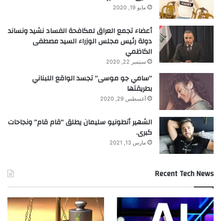
مايو 19, 2020
المشكلات والتواصل.
أعضاء تجمع العراق لمكافحة الفساد نشيد ونساند
دولة رئيس مجلس الوزراء السيد مصطفى
3. قدوة المعلمين في ضبط النفس والاحترام؛
الكاظمي
سلوك المعلم يؤثر بشكل كبير على الطلاب.
سبتمبر 22, 2020
“سامي جو موسى” تجسد الواقع اللبناني
بطريقتها
4. تقييم نمو SEL جنبًا إلى جنب مع التقدم
أغسطس 29, 2020
الأكاديمي باستخدام أدوات معتمدة مثل
الشهير أنطونيو سليمان يطلق “قام قام” ونجاحات
DESSA أو إطار CASEL.
كبرى.
مارس 13, 2021
5. تدريب المعلمين على استراتيجيات SEL
Recent Tech News
لتطبيقها بفاعلية في جميع المواد.
مستقبل التعليم: التركيز على الإنسان