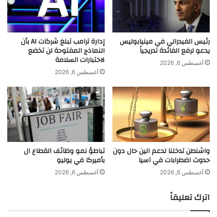
ن
ل
ا
س
الربط بين الصحة العاطفية والأداء الأكاديمي
ئ
ل
ي
ا
رئيس الفيدرالي في مينيابوليس
إدارة ترامب تبلغ شركات AI بأن
اً
م
يدعو لرفع الفائدة تدريجياً
النماذج المفتوحة لن تخضع
تؤثر الصحة العاطفية على التركيز، والذاكرة،
ف
لاختبارات السلامة
—
أغسطس 6, 2026
ي
ح
أغسطس 6, 2026
وحل المشكلات. يساعد دمج SEL الطلاب على
ب
ي
ي
ث
تطوير القدرة على التحمل، والمثابرة،
ر
ا
و
ل
والتعاون، وتحويل التحديات إلى فرص للتعلم.
ت
م
ا
س
س
أمثلة عملية حسب المادة:
ا
واشنطن تدخلنا لدعم الين حال دون
تباطؤ نمو وظائف القطاع ال
ت
ح
حدوث اضطرابات في آسيا
بأميركا في يوليو
ع
ة
د
الرياضيات والعلوم: تشجيع التفكير بعد حل
ا
أغسطس 6, 2026
أغسطس 6, 2026
ا
ل
المشكلات المعقدة؛ تنفيذ مشاريع جماعية
د
آ
اترك تعليقاً
اً
م
لتعزيز التعاون وتنظيم المشاعر.
ل
ن