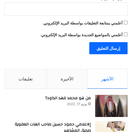
الوصمة حول الصحة النفسية، ويخلق بيئة
تعليمية داعمة وشاملة. تؤكد مها شحادة: “يجب
أعلمني بمتابعة التعليقات بواسطة البريد الإلكتروني.
ألا يبدأ دعم الصحة النفسية فقط عند ظهور
أعلمني بالمواضيع الجديدة بواسطة البريد الإلكتروني.
المشاكل؛ بل يجب دمجه في كل درس وكل
تفاعل لتعزيز الذكاء العاطفي.”
خطوات دمج SEL في جميع المواد
الأشهر
الأخيرة
تعليقات
1. دمج التفكير والمفردات العاطفية في
من هو محمد فهد الداود؟
الدروس والمناقشات والتقييمات.
يونيو 17, 2022
2. استخدام التعلم القائم على المشاريع
إلاعلامي حمود حسين صاحب الهات العفوية
والتعاون مع التركيز على التعاطف وحل
صديق المشاهير