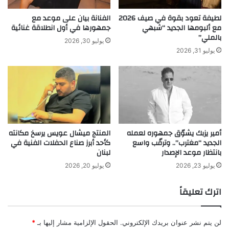
ل
ة
تنويه من موقعنا
ى
ع
لطيفة تعود بقوة في صيف 2026
الفنانة بيان على موعد مع
تم جلب هذا المحتوى بشكل آلي من المصدر:
ل
ل
مع ألبومها الجديد “شبهي
جمهورها في أول انطلاقة غنائية
بالملي”
ب
ى
yalebnan.org
يوليو 30, 2026
ن
ب
بتاريخ:
2025-09-02 15:31:00
.
يوليو 31, 2026
ا
ط
الآراء والمعلومات الواردة في هذا المقال لا تعبر بالضرورة عن
ن
ا
رأي موقعنا والمسؤولية الكاملة تقع على عاتق المصدر
ق
الأصلي.
ا
ت
ملاحظة:
قد يتم استخدام الترجمة الآلية في بعض الأحيان لتوفير
ا
هذا المحتوى.
ل
أمير يزبك يشوّق جمهوره لعمله
​المنتج ميشال عويس يرسخ مكانته
ا
الجديد “مغترب”.. وترقّب واسع
كأحد أبرز صناع الحفلات الفنية في
ئ
بانتظار موعد الإصدار
لبنان
ت
م
يوليو 23, 2026
يوليو 20, 2026
ا
ن
اترك تعليقاً
ب
ن
س
لن يتم نشر عنوان بريدك الإلكتروني.
الحقول الإلزامية مشار إليها بـ
*