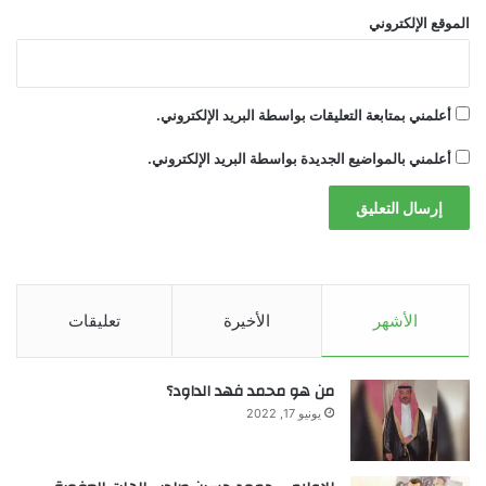
الموقع الإلكتروني
من 8 دولارات إلى نحو 32 دولارًا.
وبينما يرى مؤيدو الاقتراح أنه سيخفف العبء
أعلمني بمتابعة التعليقات بواسطة البريد الإلكتروني.
المالي عن ملايين الأسر، يحذر معارضوه من أنه قد
أعلمني بالمواضيع الجديدة بواسطة البريد الإلكتروني.
يؤدي إلى نتائج عكسية، ما يجعل هذه الخطوة
واحدة من أكثر القضايا الاقتصادية إثارة للجدل في
بداية العام الانتخابي.
نسخ الرابط
الأشهر
الأخيرة
تعليقات
تم نسخ الرابط
من هو محمد فهد الداود؟
!function(f,b,e,v,n,t,s)
يونيو 17, 2022
{if(f.fbq)return;n=f.fbq=function()
{n.callMethod?