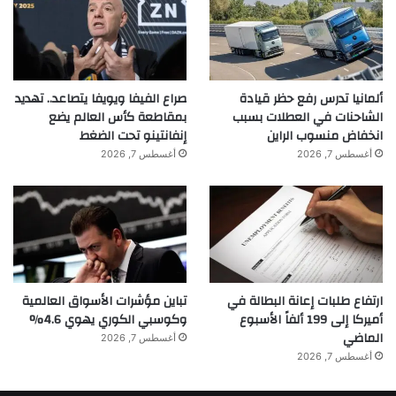
ألمانيا تدرس رفع حظر قيادة
صراع الفيفا ويويفا يتصاعد.. تهديد
الشاحنات في العطلات بسبب
بمقاطعة كأس العالم يضع
انخفاض منسوب الراين
إنفانتينو تحت الضغط
■ مصدر الخبر الأصلي
أغسطس 7, 2026
أغسطس 7, 2026
نشر لأول مرة على:
yalebnan.org
تاريخ النشر:
2026-01-11 10:48:00
الكاتب:
ahmadsh
ارتفاع طلبات إعانة البطالة في
تباين مؤشرات الأسواق العالمية
تنويه من موقعنا
أميركا إلى 199 ألفاً الأسبوع
وكوسبي الكوري يهوي 4.6%
الماضي
تم جلب هذا المحتوى بشكل آلي من المصدر:
أغسطس 7, 2026
yalebnan.org
أغسطس 7, 2026
بتاريخ:
2026-01-11 10:48:00
.