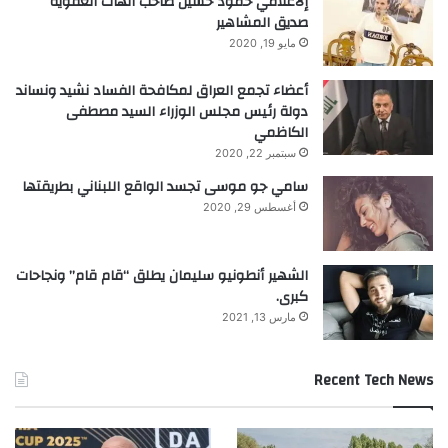
إلاعلامي حمود حسين صاحب الهات العفوية
n.callMethod.apply(n,arguments):n.queue.p
صديق المشاهير
مايو 19, 2020
ush(arguments)};
if(!f._fbq)f._fbq=n;n.push=n;n.loaded=!0;n.
أعضاء تجمع العراق لمكافحة الفساد نشيد ونساند
دولة رئيس مجلس الوزراء السيد مصطفى
version=’2.0′;
الكاظمي
n.queue=
سبتمبر 22, 2020
();t=b.createElement(e);t.async=!0;
سامي جو موسى تجسد الواقع اللبناني بطريقتها
أغسطس 29, 2020
t.src=v;s=b.getElementsByTagName(e)(0);
s.parentNode.insertBefore(t,s)}(window,
الشهير أنطونيو سليمان يطلق “قام قام” ونجاحات
document,’script’,
كبرى.
‘https://connect.facebook.net/en_US/fbeven
مارس 13, 2021
ts.js’);
Recent Tech News
fbq(‘init’, ‘404293966675248’);
fbq(‘track’, ‘PageView’);