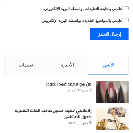
أعلمني بمتابعة التعليقات بواسطة البريد الإلكتروني.
“إن التدهور المعرفي وفقدان الذاكرة ليسا
أعلمني بالمواضيع الجديدة بواسطة البريد الإلكتروني.
مجرد نتيجة للشيخوخة، بل هو مظهر من
مظاهر القابلية الفردية والعمليات التي
تساهم في أمراض التنكس العصبي.
يقول باسكوال ليون: “إن فهم التغيرات
الأشهر
الأخيرة
تعليقات
الدماغية واسعة النطاق سيساعد في تحديد
المجموعات المعرضة للخطر مبكرًا وتطوير
من هو محمد فهد الداود؟
تدخلات شخصية لدعم الصحة المعرفية”.
يونيو 17, 2022
إلاعلامي حمود حسين صاحب الهات العفوية
ووجدت الدراسة أن ضمور الدماغ التدريجي يؤثر
صديق المشاهير
مايو 19, 2020
على معالجة المعلومات الجديدة وتذكر التفاصيل