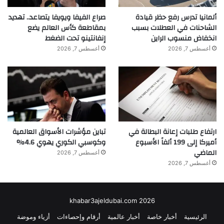
المتحدة الأمريكية: جامعة أوسلو، معهد ماكس
ألمانيا تدرس رفع حظر قيادة
صراع الفيفا ويويفا يتصاعد.. تهديد
الشاحنات في العطلات بسبب
بمقاطعة كأس العالم يضع
بلانك، جامعة برشلونة، جامعة كامبريدج، جامعة
انخفاض منسوب الراين
إنفانتينو تحت الضغط
ميلانو وغيرها. أتاحت الجهود المشتركة إنشاء
أغسطس 7, 2026
أغسطس 7, 2026
خريطة أكثر تفصيلاً للتغيرات الهيكلية في الدماغ مع
تقدم العمر وتأثيرها على الذاكرة.
يقول العلماء إن شيخوخة الدماغ تعكس تغيرات
نظامية وتراكمية تتراكم على مدى عقود. يؤثر
ارتفاع طلبات إعانة البطالة في
تباين مؤشرات الأسواق العالمية
أميركا إلى 199 ألفاً الأسبوع
وكوسبي الكوري يهوي 4.6%
تراجع الذاكرة على أنواع مختلفة من الوظائف
الماضي
أغسطس 7, 2026
المعرفية في وقت واحد.
أغسطس 7, 2026
khabar3ajeldubai.com 2026
الرئيسية
أخبار خاصة
أخبار عالمية
أرقام وإحصاءات
أزياء وموضة