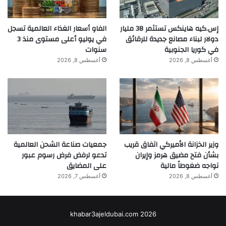
المرجع: “إنزيمات القنب السلفية المُبعثة تكشف
عن الأصل والتطور الوظيفي لمركبات القنب” بقلم
إس.كيه هاينكس تستثمر 38 مليار
الفاو أسعار الغذاء العالمية تسجل
دولار لبناء مصانع جديدة للرقائق
في يوليو أعلى مستوى منذ 3
كلوي فيلارد، وإيديل باسر، وآرين سي. فان دي
في كوريا الجنوبية
سنوات
بيبيل، وكاتارينا كانكار، وإم. إريك شرانز، وروبن
أغسطس 8, 2026
أغسطس 8, 2026
فان فيلزين، 26 ديسمبر 2025،
مجلة التكنولوجيا
الحيوية النباتية
.
دوى: 10.1111/pbi.70475
لا تفوت أي اختراق: انضم إلى النشرة الإخبارية
وزير الخزانة الأميركي اتفاق قريب
جمعيات صناعة الشحن العالمية
بشأن فتح مضيق هرمز وإيران
تدعو لرفض فرض رسوم عبور
SciTechDaily.
تواجه ضغوطاً مالية
على المضايق
تابعونا على جوجل و أخبار جوجل.
أغسطس 8, 2026
أغسطس 7, 2026
khabar3ajeldubai.com 2026