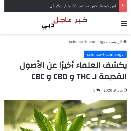
إس.كيه هاينكس تستثمر 38 مليار دولار لبناء مصانع جديدة للرقائق في كوريا الجنوبية
القائمة
الرئيسية
/
science-technology
science-technology
يكشف العلماء أخيرًا عن الأصول
القديمة لـ THC و CBD و CBC
يناير 9, 2026
0