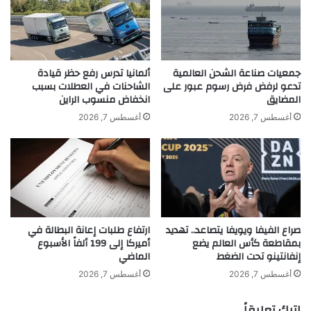
لخصوصية البيانات والأمن الإلكتروني، وفقاً لـ
ا
ت
ب
و
“رويترز”.
ع
ي
ة
ا
ل
ت
جمعيات صناعة الشحن العالمية
ألمانيا تدرس رفع حظر قيادة
أ
ه
تدعو لرفض فرض رسوم عبور على
الشاحنات في العطلات بسبب
س
المضايق
انخفاض منسوب الراين
ا
ط
ب
أغسطس 7, 2026
أغسطس 7, 2026
و
ع
ل
د
ا
ت
ل
ر
ظ
ا
ل
ج
ا
ع
صراع الفيفا ويويفا يتصاعد.. تهديد
ارتفاع طلبات إعانة البطالة في
ل
ت
بمقاطعة كأس العالم يضع
أميركا إلى 199 ألفاً الأسبوع
ر
ر
إنفانتينو تحت الضغط
الماضي
و
khabar3ajeldubai.com — تيك توك تبرم صفقة لمشروع
ا
س
م
أغسطس 7, 2026
أغسطس 7, 2026
مشترك جديد في أميركا لتجنب الحظر
ي
ب
ع
اترك تعليقاً