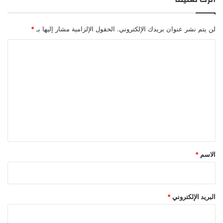
ن
ر
تبرم
توك
تيك
صفقة
لمشروع
س
لن يتم نشر عنوان بريدك الإلكتروني.
الحقول الإلزامية مشار إليها بـ
*
و
م
ا
أ
ل
و
ت
ر
و
ع
ب
ل
ا
ي
ق
*
الاسم
*
البريد الإلكتروني
*