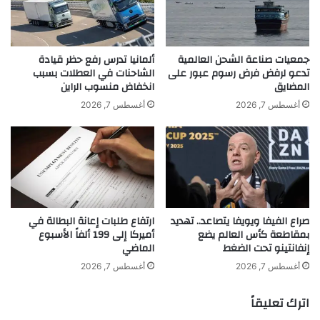
د
ك
khabar3ajeldubai.com — “وول ستريت” قرب أعلى
ف
ا
مستوياتها بعد تراجع ترامب عن رسوم أوروبا
ي
ء
أ
ا
جمعيات صناعة الشحن العالمية
ألمانيا تدرس رفع حظر قيادة
م
ل
تدعو لرفض فرض رسوم عبور على
الشاحنات في العطلات بسبب
ي
المضايق
انخفاض منسوب الراين
ا
ر
ص
أغسطس 7, 2026
أغسطس 7, 2026
ك
ط
ا
ن
ل
ا
ت
ع
ج
ي
ن
س
ب
ي
صراع الفيفا ويويفا يتصاعد.. تهديد
ارتفاع طلبات إعانة البطالة في
ا
ح
بمقاطعة كأس العالم يضع
أميركا إلى 199 ألفاً الأسبوع
ل
د
إنفانتينو تحت الضغط
الماضي
ح
ث
ظ
ا
أغسطس 7, 2026
أغسطس 7, 2026
ر
ن
ق
اترك تعليقاً
ف