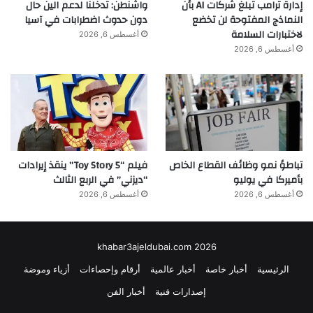
إدارة ترامب تبلغ شركات AI بأن
واشنطن: تدخلنا لدعم الين حال
النماذج المفتوحة لن تخضع
دون حدوث اضطرابات في آسيا
لاختبارات السلامة
أغسطس 6, 2026
أغسطس 6, 2026
تباطؤ نمو وظائف القطاع الخاص
فيلم “Toy Story 5” ينقذ إيرادات
بأميركا في يوليو
“ديزني” في الربع الثالث
أغسطس 6, 2026
أغسطس 6, 2026
khabar3ajeldubai.com 2026
الرئيسية
أخبار خاصة
أخبار عالمية
أرقام وإحصاءات
أزياء وموضة
إصدارات فنية
أخبار الفن