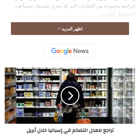
لدراسة مجموعة من الخيارات التي قد يجري تنفيذها رسمياً في
المستقبل القريب.
اظهر المزيد
ت
ر
ا
ج
ع
م
ع
د
ل
تراجع معدل التضخم في إسبانيا خلال أبريل
ا
ل