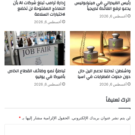
ل
د
رئيس الفيدرالي في مينيابوليس
إدارة ترامب تبلغ شركات AI بأن
ي
يدعو لرفع الفائدة تدريجياً
النماذج المفتوحة لن تخضع
لاختبارات السلامة
د
أغسطس 6, 2026
ة
أغسطس 6, 2026
“
ك
ي
ف
ا
ل
ل
واشنطن: تدخلنا لدعم الين حال
تباطؤ نمو وظائف القطاع الخاص
ي
دون حدوث اضطرابات في آسيا
بأميركا في يوليو
ب
ح
أغسطس 6, 2026
أغسطس 6, 2026
ب
”
اترك تعليقاً
ب
إ
ح
لن يتم نشر عنوان بريدك الإلكتروني.
الحقول الإلزامية مشار إليها بـ
*
س
ا
ا
س