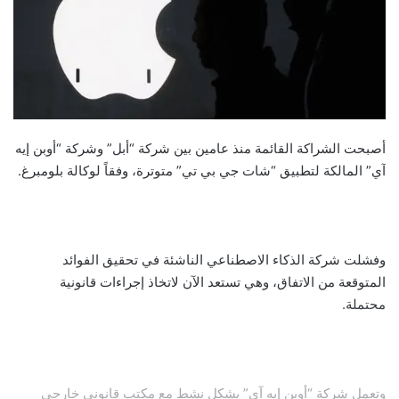
أصبحت الشراكة القائمة منذ عامين بين شركة “أبل” وشركة “أوبن إيه
آي” المالكة لتطبيق “شات جي بي تي” متوترة، وفقاً لوكالة بلومبرغ.
وفشلت شركة الذكاء الاصطناعي الناشئة في تحقيق الفوائد
المتوقعة من الاتفاق، وهي تستعد الآن لاتخاذ إجراءات قانونية
محتملة.
وتعمل شركة “أوبن إيه آي” بشكل نشط مع مكتب قانوني خارجي