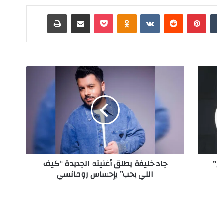
‏Tumblr
بينتيريست
‏Reddit
‏VKontakte
Odnoklassniki
‫Pocket
مشاركة عبر البريد
طباعة
ج
ا
د
خ
ل
ي
ف
ة
ي
"
جاد خليفة يطلق أغنيته الجديدة “كيف
ط
اللي بحب” بإحساس رومانسي
ل
ق
أ
غ
ن