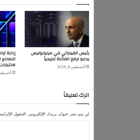
"
أ
ب
ل
"
و
"
أ
رئيس الفيدرالي في مينيابوليس
و
يدعو لرفع الفائدة تدريجياً
النماذج 
ب
لاختبارات
أغسطس 6, 2026
ن
أغسطس 6, 6
إ
ي
ه
اترك تعليقاً
آ
ي
"
لن يتم نشر عنوان بريدك الإلكتروني.
الحقول الإلزامية
و
س
ا
ط
ل
ن