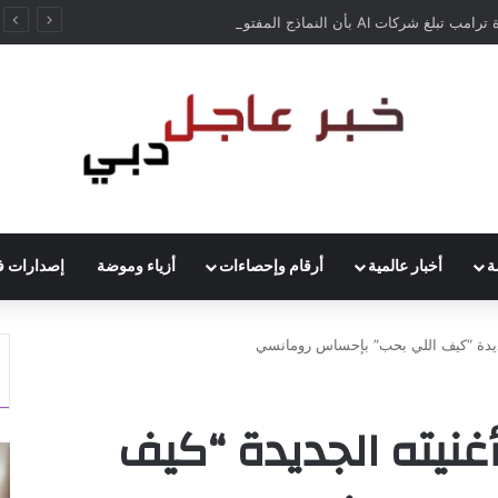
إدارة ترامب تبلغ شركات AI بأن النماذج المفتوحة لن تخضع لاختبارات السلامة
ة
أخبار عالمية
أرقام وإحصاءات
أزياء وموضة
إصدارات ف
جديدة “كيف اللي بحب” بإحساس رومانسي
غنيته الجديدة “كيف