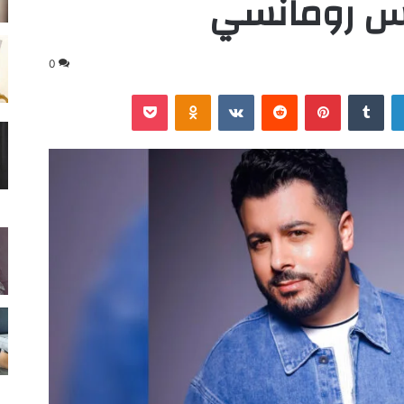
اس رومانسي
0
لينكدإن
‏Tumblr
بينتيريست
‏Reddit
‏VKontakte
Odnoklassniki
‫Pocket