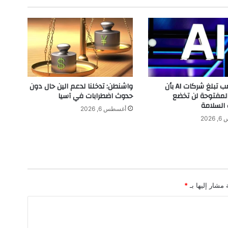
ي
ت
ه
ا
ل
ج
د
ي
إدارة ترامب تبلغ شركات AI بأن
واشنطن: تدخلنا لدعم الين حال دون
د
المفتوحة لن تخضع
حدوث اضطرابات في آسيا
ة
 السلامة
أغسطس 6, 2026
“
202
ك
ي
ف
ا
ل
ل
 مشار إليها بـ
*
ي
ب
ح
ب