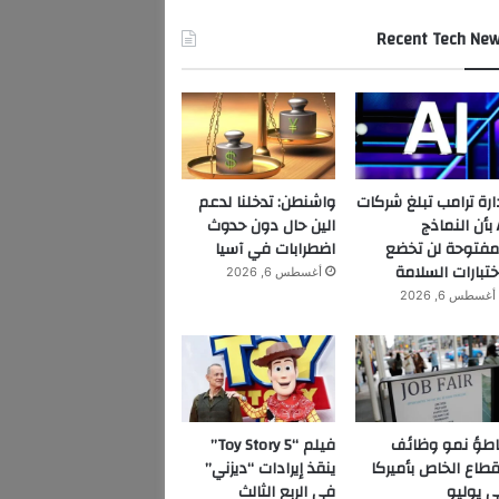
Recent Tech Ne
ارة ترامب تبلغ شركات
واشنطن: تدخلنا لدعم
AI بأن النماذج
الين حال دون حدوث
مفتوحة لن تخضع
اضطرابات في آسيا
ختبارات السلامة
أغسطس 6, 2026
أغسطس 6, 2026
اطؤ نمو وظائف
فيلم “Toy Story 5”
قطاع الخاص بأميركا
ينقذ إيرادات “ديزني”
 يوليو
في الربع الثالث