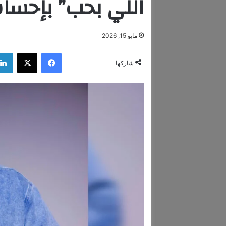
اللي بحب” بإحس
مايو 15, 2026
فيسبوك
‫X
شاركها