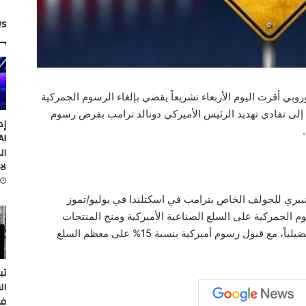
ws
وبي أقرت اليوم الأربعاء تشريعاً يقضي بإلغاء الرسوم الجمركية
إلى تفادي تهديد الرئيس الأميركي دونالد ترامب بفرض رسوم
إد
ال
لا
بيري للجولف الخاص بترامب في اسكتلندا في يوليو/تموز
وم الجمركية على السلع الصناعية الأميركية ومنح المنتجات
الزراعية والمأكولات البحرية الأميركية وصولاً تفضيلياً، مع قبول رسوم أميركية بنسبة 15% على معظم السلع
تب
ال
في