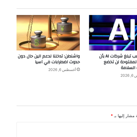
ض
ر
ا
ب
اً
و
ا
س
ع
إدارة ترامب تبلغ شركات AI بأن
واشنطن: تدخلنا لدعم الين حال دون
اً
المفتوحة لن تخضع
حدوث اضطرابات في آسيا
ب
 السلامة
أغسطس 6, 2026
ا
202
ت
ف
ا
ق
ج
د
 مشار إليها بـ
*
ي
د
ح
و