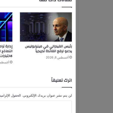
م
ه
و
ر
ه
ل
ع
م
ل
رئيس الفيدرالي في مينيابوليس
غ
يدعو لرفع الفائدة تدريجياً
النماذج 
ن
لاختبارات
أغسطس 6, 2026
ا
أغسطس 6, 6
ئ
ي
ج
اترك تعليقاً
د
ي
د
لن يتم نشر عنوان بريدك الإلكتروني.
الحقول الإلزامية
.
.
ا
ه
ل
د