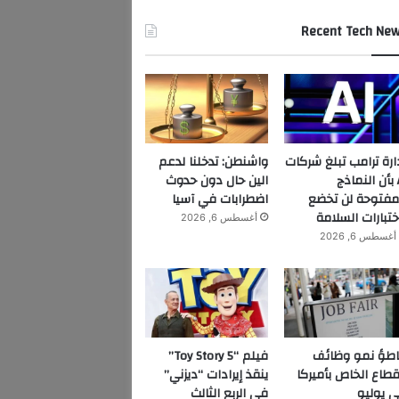
Recent Tech Ne
ارة ترامب تبلغ شركات
واشنطن: تدخلنا لدعم
AI بأن النماذج
الين حال دون حدوث
مفتوحة لن تخضع
اضطرابات في آسيا
ختبارات السلامة
أغسطس 6, 2026
أغسطس 6, 2026
اطؤ نمو وظائف
فيلم “Toy Story 5”
قطاع الخاص بأميركا
ينقذ إيرادات “ديزني”
 يوليو
في الربع الثالث