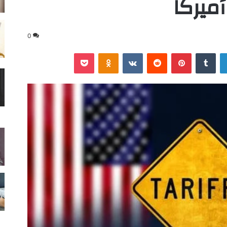
أميركا
0
لينكدإن
‏Tumblr
بينتيريست
‏Reddit
‏VKontakte
Odnoklassniki
‫Pocket