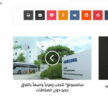
‏Tumblr
بينتيريست
‏Reddit
‏VKontakte
Odnoklassniki
‫Pocket
مشاركة عبر البريد
طباعة
س
ا
م
س
و
ن
غ
"
ت
ي
سامسونغ" تتجنب إضراباً واسعاً باتفاق
ت
جديد حول المكافآت
ج
ن
ب
إ