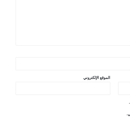
ل
ا
ل
م
ك
ا
ف
آ
ت
الموقع الإلكتروني
ي.