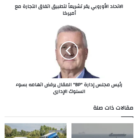
الاتحاد الأوروبي يقر تشريعاً لتطبيق اتفاق التجارة مع
أ
أميركا
و
ر
و
ر
ب
ئ
ي
ي
ي
س
ق
م
ر
ج
ت
ل
ش
س
ر
إ
رئيس مجلس إدارة "BP" المقال يرفض اتهامه بسوء
ي
د
السلوك الإداري
ع
ا
اً
ر
ل
ة
مقالات ذات صلة
ت
"
ط
B
ب
P
ي
"
ق
ا