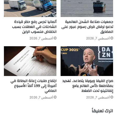
ا
ل
ت
م
ف
ق
ا
ا
جمعيات صناعة الشحن العالمية
ألمانيا تدرس رفع حظر قيادة
ق
ل
تدعو لرفض فرض رسوم عبور على
الشاحنات في العطلات بسبب
ا
المضايق
انخفاض منسوب الراين
ي
ل
ر
أغسطس 7, 2026
أغسطس 7, 2026
ت
ف
ج
ض
ا
ا
ر
ت
ة
ه
م
ا
ع
م
صراع الفيفا ويويفا يتصاعد.. تهديد
ارتفاع طلبات إعانة البطالة في
أ
ه
بمقاطعة كأس العالم يضع
أميركا إلى 199 ألفاً الأسبوع
م
ب
إنفانتينو تحت الضغط
الماضي
ي
س
ر
و
أغسطس 7, 2026
أغسطس 7, 2026
ك
ء
ا
ا
اترك تعليقاً
ل