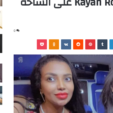
تقود نجاحات Kayan Royal على الساحة
0
لينكدإن
‏Tumblr
بينتيريست
‏Reddit
‏VKontakte
Odnoklassniki
‫Pocket