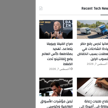
Recent Tech Ne
مانيا تدرس رفع حظر
صراع الفيفا ويويفا
ادة الشاحنات في
يتصاعد.. تهديد
عطلات بسبب انخفاض
بمقاطعة كأس العالم
سوب الراين
يضع إنفانتينو تحت
الضغط
أغسطس 7, 2026
أغسطس 7, 2026
تفاع طلبات إعانة
تباين مؤشرات الأسواق
بطالة في أميركا إلى
العالمية وكوسبي