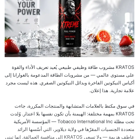
KRATOS مشروب طاقة وظيفي طبيعي يُعيد تعريف الأداء والقوة
على مستوى عالمي — من مشروبات الطاقة المدعومة بالغوارانا إلى
أكياس النيكوتين الفاخرة وبدائل النيكوتين الصفري. هذه ليست مجرد
علامة تجارية. هذا إعلان.
في سوق مكتظ بالعلامات المتشابهة والمنتجات المكررة، جاءت
KRATOS بمهمة مختلفة: الهيمنة بأن تكون نفسها بلا اعتذار. وُلدت
تحت مظلة Tobacco International Inc — المؤسسة الأمريكية
متعددة الجنسيات المقرّها في ولاية ديلاوير، التي أسّسها الرائد
عاطف هزيمة — ولا تسعى KRATOS إلى منافسة العمالقة. إنها تبني