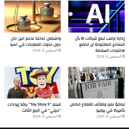
الداكن، صفر تنازل.
Double Mint Zero — برق أخضر · 20 كيس · أقصى انتعاش، صفر
قيود.
إدارة ترامب تبلغ شركات AI بأن
واشنطن: تدخلنا لدعم الين حال
العقل المؤسس — عاطف هزيمة
النماذج المفتوحة لن تخضع
دون حدوث اضطرابات في آسيا
لاختبارات السلامة
أغسطس 6, 2026
عاطف هزيمة هو مؤسس ومحرك Tobacco International Inc —
أغسطس 6, 2026
المقرّها في ديلاوير الأمريكية، بتصنيع في نورث كارولينا وعمليات في
فلوريدا وحضور تجاري عبر أوروبا وأمريكا اللاتينية وأفريقيا والشرق
الأوسط. بدعم من المدير المالي Joao De Gouveia، والمدير
التشغيلي Carlos Rapaport، ومجلس استشاري من خبراء الصناعة
المخضرمين، تمنح بنية TI كراتوس العضلات للنمو بسرعة طموحها.
علامة واحدة. كل الأسواق.
تباطؤ نمو وظائف القطاع الخاص
فيلم “Toy Story 5” ينقذ إيرادات
بأميركا في يوليو
“ديزني” في الربع الثالث
منتجات KRATOS مشروب طاقة وأكياس النيكوتين متاحة عبر
أغسطس 6, 2026
أغسطس 6, 2026
التجزئة والمطارات والتجارة الإلكترونية في أوروبا، الشرق الأوسط،