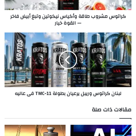
ش
الظروف والتحديات.”
ر
كراتوس مشروب طاقة وأكياس نيكوتين وتبغ أبيض فاخر
و
— القوة خيار
ب
ط
ا
ل
ق
ب
ة
ن
و
ا
أ
ن
ك
ك
ي
ر
ا
ا
س
ت
لبنان كراتوس وريبل يرعيان بطولة 11-TMC في عاليه
ن
و
ي
س
ك
و
مقالات ذات صلة
و
ر
ت
ي
ي
ب
ن
ل