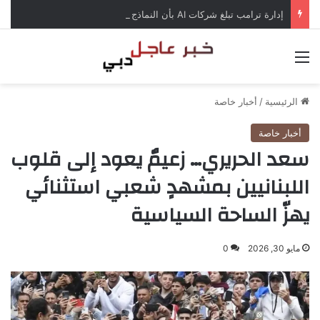
إدارة ترامب تبلغ شركات AI بأن النماذج المفتوحة لن تخضع لاختبارات السلامة
القائمة
الرئيسية
/
أخبار خاصة
أخبار خاصة
سعد الحريري… زعيمٌ يعود إلى قلوب
اللبنانيين بمشهدٍ شعبي استثنائي
يهزّ الساحة السياسية
مايو 30, 2026
0