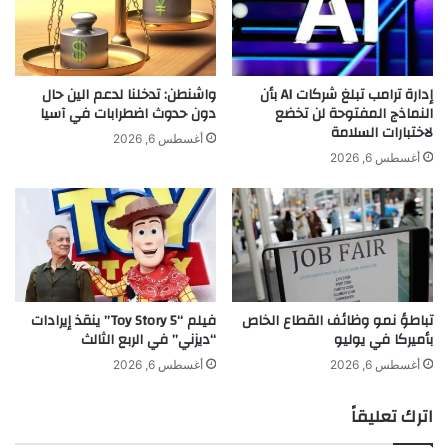
و
ي
ت
ر
ب
ع
غ
ي
أ
ا
إدارة ترامب تبلغ شركات AI بأن
واشنطن: تدخلنا لدعم الين حال
ب
النماذج المفتوحة لن تخضع
دون حدوث اضطرابات في آسيا
ن
لاختبارات السلامة
ي
ب
أغسطس 6, 2026
ض
ط
أغسطس 6, 2026
ف
و
ا
ل
خ
ة
ر
1
—
1
ا
-
ل
T
تباطؤ نمو وظائف القطاع الخاص
فيلم “Toy Story 5” ينقذ إيرادات
ق
M
بأميركا في يوليو
“ديزني” في الربع الثالث
و
C
ة
ف
أغسطس 6, 2026
أغسطس 6, 2026
خ
ي
ي
ع
اترك تعليقاً
ا
ا
ر
ل