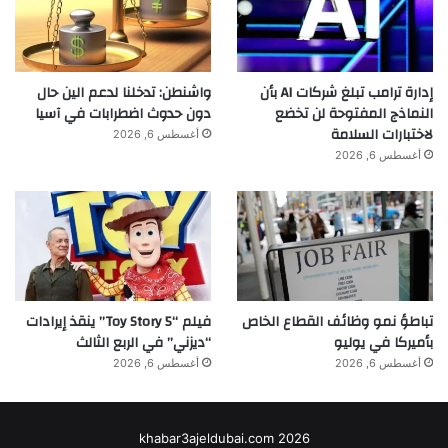
إدارة ترامب تبلغ شركات AI بأن
واشنطن: تدخلنا لدعم الين حال
النماذج المفتوحة لن تخضع
دون حدوث اضطرابات في آسيا
لاختبارات السلامة
أغسطس 6, 2026
أغسطس 6, 2026
تباطؤ نمو وظائف القطاع الخاص
فيلم “Toy Story 5” ينقذ إيرادات
بأميركا في يوليو
“ديزني” في الربع الثالث
أغسطس 6, 2026
أغسطس 6, 2026
khabar3ajeldubai.com 2026