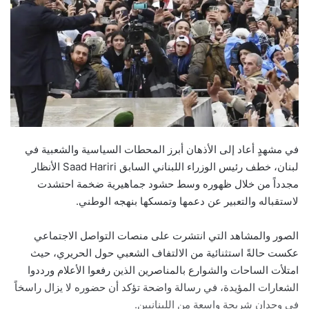
في مشهدٍ أعاد إلى الأذهان أبرز المحطات السياسية والشعبية في
لبنان، خطف رئيس الوزراء اللبناني السابق Saad Hariri الأنظار
مجدداً من خلال ظهوره وسط حشود جماهيرية ضخمة احتشدت
لاستقباله والتعبير عن دعمها وتمسكها بنهجه الوطني.
الصور والمشاهد التي انتشرت على منصات التواصل الاجتماعي
عكست حالةً استثنائية من الالتفاف الشعبي حول الحريري، حيث
امتلأت الساحات والشوارع بالمناصرين الذين رفعوا الأعلام ورددوا
الشعارات المؤيدة، في رسالة واضحة تؤكد أن حضوره لا يزال راسخاً
في وجدان شريحة واسعة من اللبنانيين.