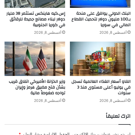
ر
ح
ي
ز
البنك الدولي يوافق على منحة
إس.كيه هاينكس تستثمر 38 مليار
س
م
بـ100 مليون دولار لتحديث القطاع
دولار لبناء مصانع جديدة للرقائق
ل
المالي في سوريا
في كوريا الجنوبية
ة
ب
م
أغسطس 8, 2026
أغسطس 8, 2026
ح
ن
ث
ا
ا
ف
ل
ع
م
س
ي
ك
ث
ن
khabar3ajeldubai.com — ماذا يحصل على الأراضي
الفاو أسعار الغذاء العالمية تسجل
وزير الخزانة الأميركي اتفاق قريب
ا
ي
الروسية؟
في يوليو أعلى مستوى منذ 3
بشأن فتح مضيق هرمز وإيران
ق
ة
سنوات
تواجه ضغوطاً مالية
ا
ل
ل
ل
أغسطس 8, 2026
أغسطس 8, 2026
م
م
الأراضي
الروسية
العسكرية
ماذا
ا
و
اترك تعليقاً
ل
ا
يحصل
ي
ط
ا
ن
لن يتم نشر عنوان بريدك الإلكتروني.
الحقول الإلزامية مشار إليها بـ
*