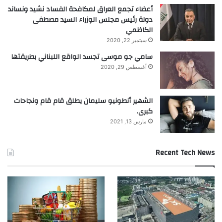
أعضاء تجمع العراق لمكافحة الفساد نشيد ونساند
منطقة اليورو عند مستوى 2%
دولة رئيس مجلس الوزراء السيد مصطفى
الكاظمي
سبتمبر 22, 2020
استقرار
التضخم
اليورو
معدل
سامي جو موسى تجسد الواقع اللبناني بطريقتها
أغسطس 29, 2020
منطقة
الشهير أنطونيو سليمان يطلق قام قام ونجاحات
كبرى.
مارس 13, 2021
Recent Tech News