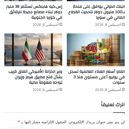
تُقيد النمو ولا تُحفزه.
ن
ت
البنك الدولي يوافق على منحة
إس.كيه هاينكس تستثمر 38 مليار
د
بـ100 مليون دولار لتحديث القطاع
دولار لبناء مصانع جديدة للرقائق
ع
المالي في سوريا
في كوريا الجنوبية
م
د
اقرأ أيضًا:
جمعيات صناعة الشحن العالمية
س
ل
أغسطس 8, 2026
أغسطس 8, 2026
ت
أ
تدعو لرفض فرض رسوم عبور على
و
و
ى
ل
المضايق
2
ب
%
ط
و
ل
الفاو أسعار الغذاء العالمية تسجل
وزير الخزانة الأميركي اتفاق قريب
ة
في يوليو أعلى مستوى منذ 3
بشأن فتح مضيق هرمز وإيران
ع
ومع بقاء التضخم حول المستوى المستهدف،
سنوات
تواجه ضغوطاً مالية
ا
ل
أغسطس 8, 2026
أغسطس 8, 2026
وصمود الاقتصاد حتى الآن في وجه الرسوم
م
ي
الجمركية الأميركية، أشار العديد من
اترك تعليقاً
ة
المسؤولين إلى أنهم لا يرون مبررًا قويًا
ف
ي
لن يتم نشر عنوان بريدك الإلكتروني.
الحقول الإلزامية مشار إليها بـ
*
لمواصلة حملة التيسير النقدي التي ينتهجها
ب