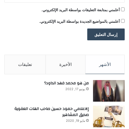
أعلمني بمتابعة التعليقات بواسطة البريد الإلكتروني.
ومن غير المرجح أن تُغير التقارير الوطنية
أعلمني بالمواضيع الجديدة بواسطة البريد الإلكتروني.
المتباينة للدول الأعضاء في منطقة العملة
الأوروبية الموحدة وعددها 20 دولة هذا الرأي.
الأشهر
الأخيرة
تعليقات
من هو محمد فهد الداود؟
يونيو 17, 2022
إلاعلامي حمود حسين صاحب الهات العفوية
صديق المشاهير
مايو 19, 2020
khabar3ajeldubai.com — استقرار معدل التضخم في