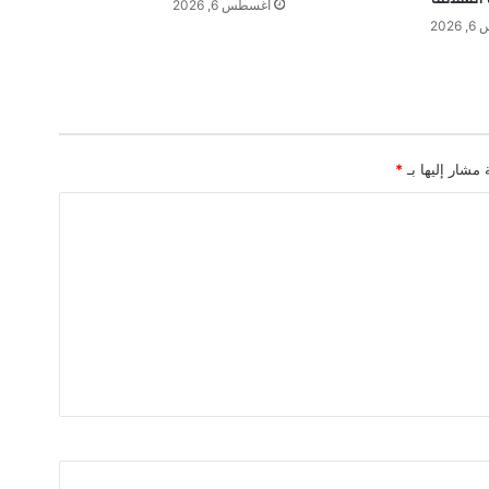
أغسطس 6, 2026
ت
202
ع
ب
ر
و
ا
ت
 مشار إليها بـ
*
س
ا
ب
و
ت
ل
ي
غ
ر
ا
م