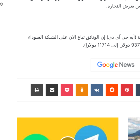
ن بغرض التجارة.
 (أيه جي آي دي) إن الوثائق تباع الآن على الشبكة السوداء
‏Tumblr
بينتيريست
‏Reddit
‏VKontakte
Odnoklassniki
‫Pocket
مشاركة عبر البريد
طباعة
ر
و
س