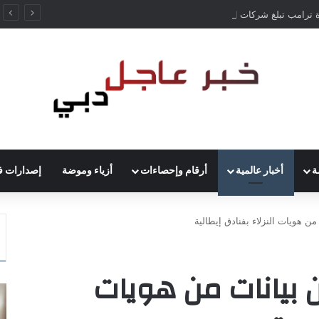
إدارة ترامب تبلغ شركات AI بأن النماذج المفتوحة لن تخضع لاختبارات السلامة
ة
أخبار عالمية
أرقام وإحصاءات
أزياء وموضة
إصدارات ف
 هويات النزلاء بفنادق إيطالية
بيانات من هويات