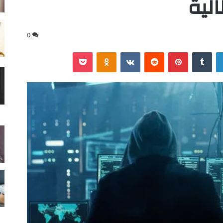
الية
0
لينكدإن
‏Tumblr
بينتيريست
‏Reddit
‏VKontakte
Odnoklassniki
‫Pocket