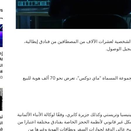
ws
لشخصية لعشرات الآلاف من المصطافين من فنادق إيطالية،
سجيل الوصول.
إد
ال
لا
وقالت الشرطة الإيطالية، اليوم الأربعاء، إن المجموعة المسماة “ماي دوكس”، تعرض نحو 70 ألف هوية للبيع
سيا وتريستي وكذلك جزيرة كابري، وفقًا لوكالة الأنباء الألمانية
تب
ل غير قانوني لأنظمة الحجز الخاصة بفنادق مختلفة اعتبارا من
ال
في
 عالي الدقة لجوازات السفر وبطاقات الهوية وغيرها من