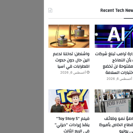
Recent Tech Ne
ارة ترامب تبلغ شركات
واشنطن: تدخلنا لدعم
AI بأن النماذج
الين حال دون حدوث
مفتوحة لن تخضع
اضطرابات في آسيا
ختبارات السلامة
أغسطس 6, 2026
أغسطس 6, 2026
اطؤ نمو وظائف
فيلم “Toy Story 5”
قطاع الخاص بأميركا
ينقذ إيرادات “ديزني”
 يوليو
في الربع الثالث