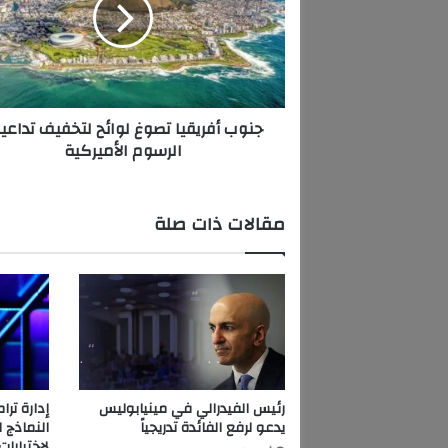
ب
أ
ف
ر
ي
ق
جنوب أفريقيا تصوغ لوائح لتخفيف تداعي
ي
الرسوم الأميركية
ا
ت
ص
و
مقالات ذات صلة
غ
ل
و
ا
ئ
ح
ل
ت
خ
رئيس الفيدرالي في مينيابوليس
ف
يدعو لرفع الفائدة تدريجياً
النماذج 
ي
لاختبارات