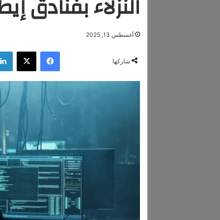
النزلاء بفنادق إيط
أغسطس 13, 2025
فيسبوك
‫X
شاركها