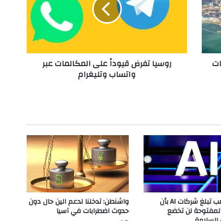
ي
ا
ت
ف
ر
ض
ات
روسيا تفرض قيوداً على المكالمات عبر
ق
واتساب وتليغرام
ي
و
د
اً
ع
ل
ى
ا
ل
م
ك
ا
ل
إدارة ترامب تبلغ شركات AI بأن
واشنطن: تدخلنا لدعم الين حال دون
م
المفتوحة لن تخضع
حدوث اضطرابات في آسيا
ا
 السلامة