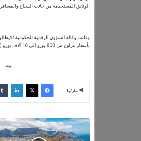
الوثائق المستخدمة من جانب السياح والمسافري
وقالت وكالة الشؤون الرقمية الحكومية الإيطالية
بأسعار تتراوح من 800 يورو إلى 10 آلاف يورو (937 دولارا إلى 11714 دولارا).
إتبعنا
فيسبوك
‫X
لينكدإن
شاركها
ج
ن
و