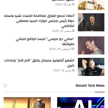
e
مايو 19, 2020
L
u
أعضاء تجمع العراق لمكافحة الفساد نشيد ونساند
x
دولة رئيس مجلس الوزراء السيد مصطفى
u
الكاظمي
r
سبتمبر 22, 2020
y
“سامي جو موسى” تجسد الواقع اللبناني
N
بطريقتها
e
أغسطس 29, 2020
t
w
الشهير أنطونيو سليمان يطلق “قام قام” ونجاحات
o
كبرى.
r
k
مارس 13, 2021
E
g
Recent Tech News
y
p
t