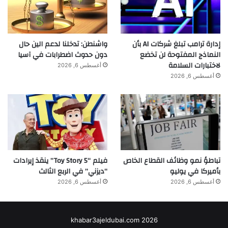
إدارة ترامب تبلغ شركات AI بأن
واشنطن: تدخلنا لدعم الين حال
النماذج المفتوحة لن تخضع
دون حدوث اضطرابات في آسيا
لاختبارات السلامة
أغسطس 6, 2026
أغسطس 6, 2026
تباطؤ نمو وظائف القطاع الخاص
فيلم “Toy Story 5” ينقذ إيرادات
بأميركا في يوليو
“ديزني” في الربع الثالث
أغسطس 6, 2026
أغسطس 6, 2026
khabar3ajeldubai.com 2026