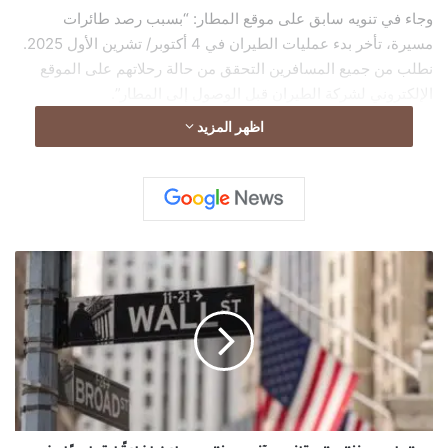
وجاء في تنويه سابق على موقع المطار: “بسبب رصد طائرات
مسيرة، تأخر بدء عمليات الطيران في 4 أكتوبر/ تشرين الأول 2025.
نطلب من جميع المسافرين التحقق من حالة رحلاتهم على الموقع
الإلكتروني لشركة الطيران قبل الوصول إلى المطار”.
اظهر المزيد
"
د
ا
و
ج
و
ن
ز
"