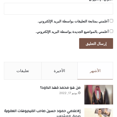
h
i
t
e
أعلمني بمتابعة التعليقات بواسطة البريد الإلكتروني.
P
a
أعلمني بالمواضيع الجديدة بواسطة البريد الإلكتروني.
r
t
y
”
ب
ا
ل
الأشهر
الأخيرة
تعليقات
ت
ع
ا
من هو محمد فهد الداود؟
و
يونيو 17, 2022
ن
م
ع
إلاعلامي حمود حسين صاحب الفيديوهات العفوية
T
صديق المشاهير
h