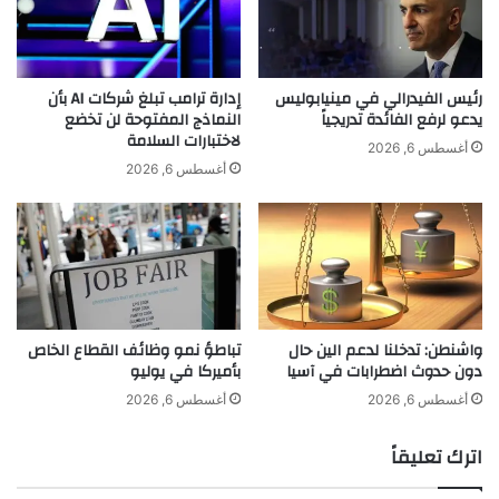
ن
ل
إ
م
غ
ي
ل
ن
رئيس الفيدرالي في مينيابوليس
إدارة ترامب تبلغ شركات AI بأن
ا
ا
يدعو لرفع الفائدة تدريجياً
النماذج المفتوحة لن تخضع
قً
لاختبارات السلامة
ل
أغسطس 6, 2026
ا
ج
أغسطس 6, 2026
ق
د
ي
ي
ا
د
س
ة
يً
ي
ا
س
ر
ت
واشنطن: تدخلنا لدعم الين حال
تباطؤ نمو وظائف القطاع الخاص
غ
ض
دون حدوث اضطرابات في آسيا
بأميركا في يوليو
م
ي
ا
ف
أغسطس 6, 2026
أغسطس 6, 2026
ل
ا
إ
ل
اترك تعليقاً
غ
ح
ل
ف