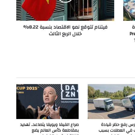
م
ت
ت
و
ة
فيتنام تتوقع نمو الاقتصاد بنسبة 8.22%
ق
Presi
خلال الربع الثالث
ع
ن
م
و
ا
ل
ا
ق
ت
ص
ا
د
ب
ن
س
تدرس رفع حظر قيادة
صراع الفيفا ويويفا يتصاعد.. تهديد
ب
ت في العطلات بسبب
بمقاطعة كأس العالم يضع
ة