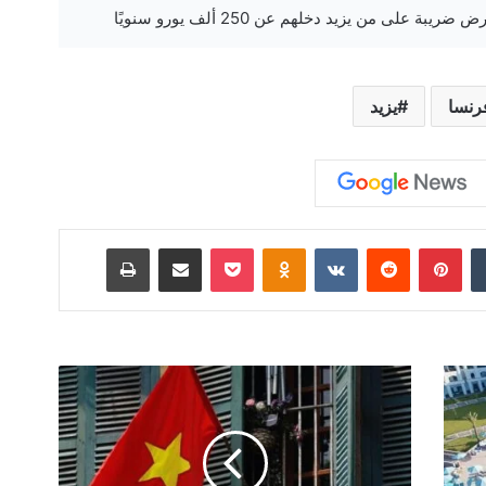
رنسا
يزيد
‏Tumblr
بينتيريست
‏Reddit
‏VKontakte
Odnoklassniki
‫Pocket
مشاركة عبر البريد
طباعة
ف
ي
ت
ن
ا