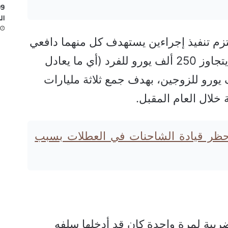
ال
زم تنفيذ إجراءين يستهدف كل منهما دافعي
الضرائب الذين يعلنون عن دخل يتجاوز 250 ألف يورو للفرد (أي ما يعادل
3 ألف دولار) أو 500 ألف يورو للزوجين، بهدف جمع ثلاثة مليارات
 خلال العام المقبل.
 حظر قيادة الشاحنات في العطلات بسبب
ضريبة لمرة واحدة كان قد أدخلها سلفه