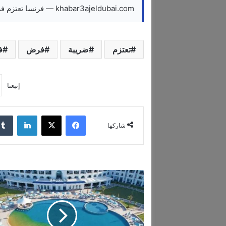
khabar3ajeldubai.com — فرنسا تعتزم فرض ضريبة على من يزيد دخلهم عن 250 ألف يورو سنويًا
تعتزم
ضريبة
فرض
ف
إتبعنا
فيسبوك
‫X
لينكدإن
شاركها
ف
ن
د
ق
ج