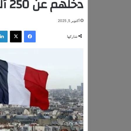
دخلهم عن 250 ألف يورو سنويًا
أكتوبر 5, 2025
فيسبوك
‫X
شاركها