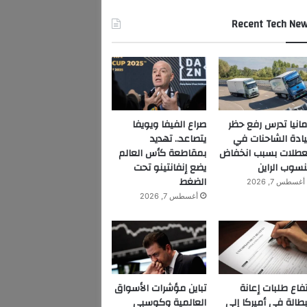
Recent Tech Ne
مانيا تدرس رفع حظر
صراع الفيفا ويويفا
ادة الشاحنات في
يتصاعد.. تهديد
عطلات بسبب انخفاض
بمقاطعة كأس العالم
سوب الراين
يضع إنفانتينو تحت
الضغط
أغسطس 7, 2026
أغسطس 7, 2026
تفاع طلبات إعانة
تباين مؤشرات الأسواق
بطالة في أميركا إلى
العالمية وكوسبي