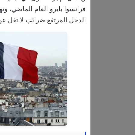
فرانسوا بايرو العام الماضي، و
الدخل المرتفع ضرائب لا تقل عن 20% من دخلها، وفق وكالة “رويتر