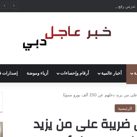
ألمانيا تدرس رفع حظر قيادة الشاحنات في العطلات بسبب انخفاض منسوب الراين
ة
أخبار عالمية
أرقام وإحصاءات
أزياء وموضة
إصدارات ف
 دخلهم عن 250 ألف يورو سنويًا
الرئيسية
ضريبة على من يزيد