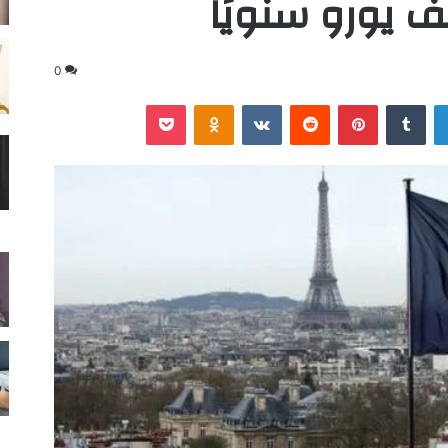
0
لينكدإن
‏Tumblr
بينتيريست
‏Reddit
‏VKontakte
Odnoklassniki
‫Pocket