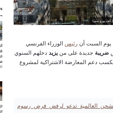
ws
 يوم السبت أن
رئيس
الوزراء الفرنسي
أل
قي
ض
ضريبة
جديدة على من
يزيد
دخلهم السنوي
ال
من
ولة لكسب دعم المعارضة الاشتراكية لمشروع
شحن العالمية تدعو لرفض فرض رسوم
ار
ال