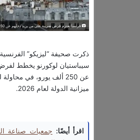
فرنسا تعتزم فرض ضريبة على من يزيد دخلهم عن 250 ألف يورو سنويًا
ذكرت صحيفة “ليزيكو” الفرنسية
سيباستيان لوكورنو يخطط لفر
عن 250 ألف يورو، في محا
ميزانية الدولة لعام 2026.
اقرأ أيضًا:
جمعيات صناعة ال