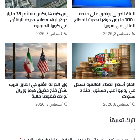
2
ط
م
ر
البنك الدولي يوافق على منحة
إس.كيه هاينكس تستثمر 38 مليار
ل
بـ100 مليون دولار لتحديث القطاع
دولار لبناء مصانع جديدة للرقائق
ق
المالي في سوريا
في كوريا الجنوبية
ي
ا
ا
ل
أغسطس 8, 2026
أغسطس 8, 2026
ر
م
د
ل
و
ا
ل
ح
ا
ة
ر
ل
ل
ل
khabar3ajeldubai.com — إقبال على السيارات الكهربائية
الفاو أسعار الغذاء العالمية تسجل
وزير الخزانة الأميركي اتفاق قريب
ب
ن
في بوليفيا بسبب ارتفاع أسعار الوقود
في يوليو أعلى مستوى منذ 3
بشأن فتح مضيق هرمز وإيران
ا
ف
سنوات
تواجه ضغوطاً مالية
ك
ط
س
ا
أغسطس 8, 2026
أغسطس 8, 2026
ت
ل
إقبال
السيارات
الكهربائية
بسبب
ا
خ
اترك تعليقاً
ن
ا
بوليفيا
م
م
لن يتم نشر عنوان بريدك الإلكتروني.
الحقول الإلزامية مشار إليها بـ
*