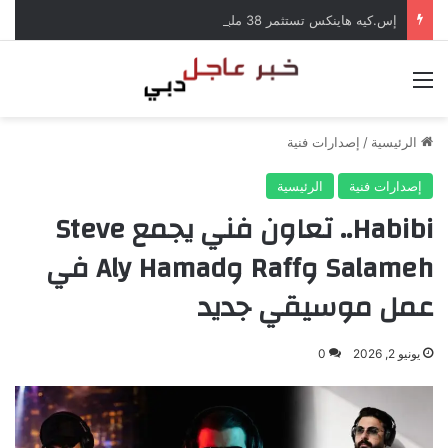
إس.كيه هاينكس تستثمر 38 مليار دولار لبناء مصانع جديدة للرقائق في كوريا الجنوبية
القائمة
الرئيسية
/
إصدارات فنية
إصدارات فنية
الرئيسية
Habibi.. تعاون فني يجمع Steve
Salameh وRaff وAly Hamad في
عمل موسيقي جديد
يونيو 2, 2026
0