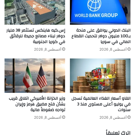
»
k
.
E
ويُتوقع أن تحصد الأغنية اهتماماً متزايداً خلال
.
x
ع
p
الفترة المقبلة، خاصة مع تفاعل المتابعين مع
م
a
البنك الدولي يوافق على منحة
إس.كيه هاينكس تستثمر 38 مليار
ل
بـ100 مليون دولار لتحديث القطاع
دولار لبناء مصانع جديدة للرقائق
n
العمل منذ الساعات الأولى من طرحه، ليؤكد
المالي في سوريا
في كوريا الجنوبية
ف
d
ن
s
الثلاثي حضورهم المتجدد على الساحة
أغسطس 8, 2026
أغسطس 8, 2026
ي
A
ج
الموسيقية من خلال أعمال تحمل طابعاً عصرياً
c
د
r
وشبابياً.
ي
o
د
s
ي
s
ج
t
الفاو أسعار الغذاء العالمية تسجل
وزير الخزانة الأميركي اتفاق قريب
م
h
في يوليو أعلى مستوى منذ 3
بشأن فتح مضيق هرمز وإيران
ع
e
سنوات
تواجه ضغوطاً مالية
ب
M
ي
i
أغسطس 8, 2026
أغسطس 8, 2026
ن
d
ا
d
اترك تعليقاً