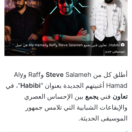
Habibi.. تعاون فني يجمع Steve Salameh وRaff وAly Hamad في عمل
موسيقي جديد
أطلق كل من
Steve
Salameh وRaff وAly
Hamad أغنيتهم الجديدة بعنوان “
Habibi
“، في
تعاون
فني
يجمع
بين الإحساس العصري
والإيقاعات الشبابية التي تلامس جمهور
الموسيقى الحديثة.