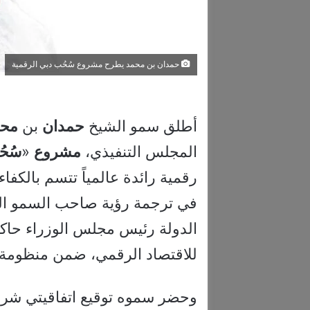
حمدان بن محمد يطرح مشروع سُحُب دبي الرقمية
أطلق سمو الشيخ
حمدان
بن
محم
المجلس التنفيذي،
مشروع
«
سُح
رقمية رائدة عالمياً تتسم بالكفا
في ترجمة رؤية صاحب السمو ال
الدولة رئيس مجلس الوزراء حاك
للاقتصاد الرقمي، ضمن منظومة ر
وحضر سموه توقيع اتفاقيتي شراك