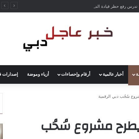
ألمانيا تدرس رفع حظر قيادة الشاحنات في العطلات بسبب انخفاض منسوب الراين
ة
أخبار عالمية
أرقام وإحصاءات
أزياء وموضة
إصدارات ف
وع سُحُب دبي الرقمية
طرح مشروع سُحُب