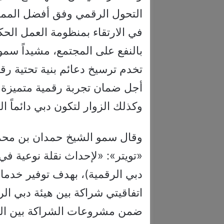
التحول الرقمي وفق أفضل المما
في الارتقاء بمنظومة العمل الحكوم
بالنفع على المجتمع، مشيداً س
تخدم ترسيخ دعائم بنية تحتية رق
أجل ضمان تجربة رقمية متميزة ت
وكذلك الزوار لتكون دبي دائماً ا
وقال سمو الشيخ حمدان بن محمد
«تويتر»: «لإحداث نقلة نوعية ف
دبي الرقمية)، بهدف توفير خدما
اتفاقيتي شراكة بين هيئة دبي ا
ضمن مشروعات الشراكة بين القط