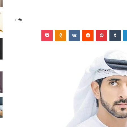
0
لينكدإن
‏Tumblr
بينتيريست
‏Reddit
‏VKontakte
Odnoklassniki
‫Pocket