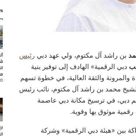
ws
د
بن راشد آل مكتوم، ولي عهد دبي
رئيس
أل
قي
ُب
دبي الرقمية» الهادف إلى توفير بنية
ال
من
ءة والمرونة والثقة العالية، في خطوة تسهم
شيخ محمد بن راشد آل مكتوم، نائب رئيس
م دبي، في ترسيخ مكانة دبي عاصمة
قمية موثوق بها وقوية.
ار
ة بين «هيئة دبي الرقمية» وشركة
ال