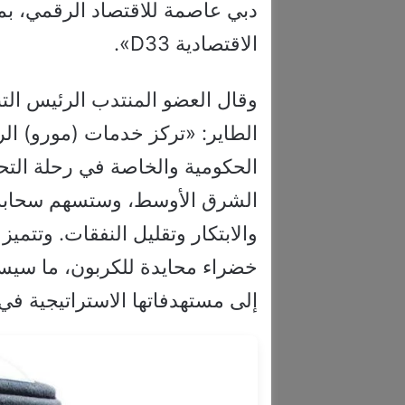
دبي عاصمة للاقتصاد الرقمي، ب
الاقتصادية D33».
وقال العضو المنتدب الرئيس التن
الطاير: «تركز خدمات (مورو) ال
الحكومية والخاصة في رحلة التح
الشرق الأوسط، وستسهم سحابة 
والابتكار وتقليل النفقات. وتتميز 
خضراء محايدة للكربون، ما سي
إلى مستهدفاتها الاستراتيجية في 