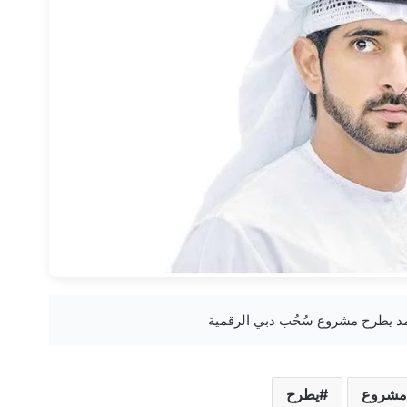
شروع
يطرح