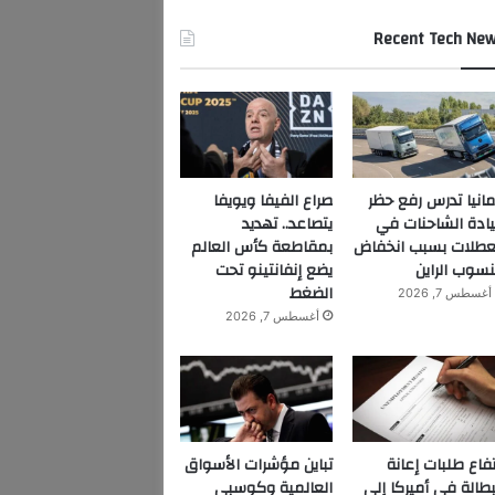
Recent Tech Ne
مانيا تدرس رفع حظر
صراع الفيفا ويويفا
ادة الشاحنات في
يتصاعد.. تهديد
عطلات بسبب انخفاض
بمقاطعة كأس العالم
سوب الراين
يضع إنفانتينو تحت
الضغط
أغسطس 7, 2026
أغسطس 7, 2026
تفاع طلبات إعانة
تباين مؤشرات الأسواق
بطالة في أميركا إلى
العالمية وكوسبي