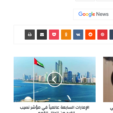
‏Tumblr
بينتيريست
‏Reddit
‏VKontakte
Odnoklassniki
‫Pocket
مشاركة عبر البريد
طباعة
ا
ل
إ
م
ا
ر
ا
ت
ا
ي
الإمارات السابعة عالمياً في مؤشر نصيب
ل
الفرد من الدخل القومي
س