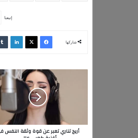
إتبعنا
فيسبوك
‫X
لينكدإن
شاركها
أ
ر
ي
ج
ت
ن
ا
ر
ي
أريج تناري تعبر عن قوة وثقة النفس ف
ت
أغنية كعبي عالي
ع