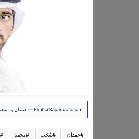
khabar3ajeldubai.com — حمدان بن محمد يطرح مشروع سُحُب دبي الرقمية
حمدان
سُحُب
محمد
م