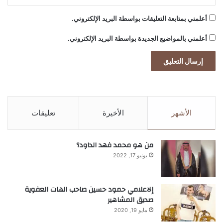
المرضى الخاضعين لعملية شفط الدهون
باعتماد نظام غذائي صحي للمحافظة على
أعلمني بمتابعة التعليقات بواسطة البريد الإلكتروني.
شكل الجسم و على وزن صحي، فمن المهم
أعلمني بالمواضيع الجديدة بواسطة البريد الإلكتروني.
للغاية الإلتزام حرفياً بتعليمات الطبيب خلال
فترة التعافي و تجنب التدخين.
اقرأ أيضًا:
صراع الفيفا ويويفا يتصاعد.. تهديد
الأشهر
الأخيرة
تعليقات
بمقاطعة كأس العالم يضع إنفانتينو تحت
من هو محمد فهد الداود؟
الضغط
يونيو 17, 2022
إلاعلامي حمود حسين صاحب الهات العفوية
اقرأ أيضًا:
ارتفاع طلبات إعانة البطالة في
صديق المشاهير
أميركا إلى 199 ألفاً الأسبوع الماضي
مايو 19, 2020