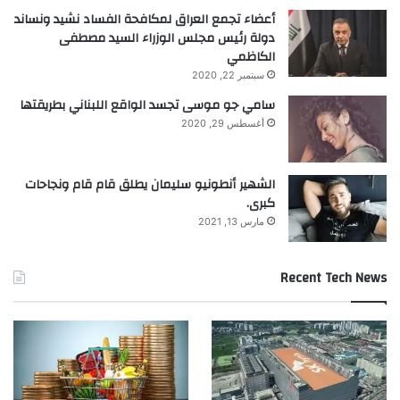
أعضاء تجمع العراق لمكافحة الفساد نشيد ونساند
دولة رئيس مجلس الوزراء السيد مصطفى
اقرأ أيضًا:
تباين مؤشرات الأسواق العالمية
الكاظمي
سبتمبر 22, 2020
وكوسبي الكوري يهوي 4.6%
سامي جو موسى تجسد الواقع اللبناني بطريقتها
أغسطس 29, 2020
الشهير أنطونيو سليمان يطلق قام قام ونجاحات
كبرى.
مارس 13, 2021
Recent Tech News
khabar3ajeldubai.com — دكتور التجميل و الترميم حسن
ناصرالدين في حديث جديد