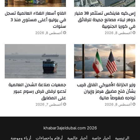
إس.كيه هاينكس تستثمر 38 مليار
الفاو أسعار الغذاء العالمية تسجل
main
التجميل
الترميم
حسن
دولار لبناء مصانع جديدة للرقائق
في يوليو أعلى مستوى منذ 3
في كوريا الجنوبية
سنوات
دكتور
ناصرالدين
أغسطس 8, 2026
أغسطس 8, 2026
وزير الخزانة الأميركي اتفاق قريب
جمعيات صناعة الشحن العالمية
بشأن فتح مضيق هرمز وإيران
تدعو لرفض فرض رسوم عبور
تواجه ضغوطاً مالية
على المضايق
أغسطس 8, 2026
أغسطس 7, 2026
khabar3ajeldubai.com 2026
الرئيسية
أخبار خاصة
أخبار عالمية
أرقام وإحصاءات
أزياء وموضة