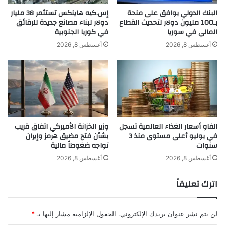
و
A
البنك الدولي يوافق على منحة
إس.كيه هاينكس تستثمر 38 مليار
الأدوية التي يتناولها المريض سواء بوصفة
ل
t
بـ100 مليون دولار لتحديث القطاع
دولار لبناء مصانع جديدة للرقائق
ه
المالي في سوريا
في كوريا الجنوبية
t
طبية، أو بدون وصفة طبية.
ذ
e
أغسطس 8, 2026
أغسطس 8, 2026
ا
n
ا
t
من جهة اخرى، أكد الدكتور حسن ان هناك
ل
i
س
البعض من الآثار الجانبية والمضاعفات التي قد
o
ب
n
تواجه المريض بعد عملية شفط الدهون و منها :
ب
w
ا
i
التهابات وتورمات(تعالج ببعض الادوية)،
الفاو أسعار الغذاء العالمية تسجل
وزير الخزانة الأميركي اتفاق قريب
ن
t
في يوليو أعلى مستوى منذ 3
بشأن فتح مضيق هرمز وإيران
ه
h
الكدمات التي غالبا ما يصاب بها من يعانون من
سنوات
تواجه ضغوطاً مالية
ا
A
ل
سيولة الدم (عارض مؤقت)، فقدان كمية من
s
أغسطس 8, 2026
أغسطس 8, 2026
ب
t
سوائل الجسم فيمكن تعويضها بشرب الماء و
ا
o
اترك تعليقاً
ل
n
بعض السوائل التي ينصح بها الطبيب، الخدر و
ب
i
ك
s
التنميل حيث تصاب بها المنطقة المعالجة
لن يتم نشر عنوان بريدك الإلكتروني.
الحقول الإلزامية مشار إليها بـ
*
ا
h